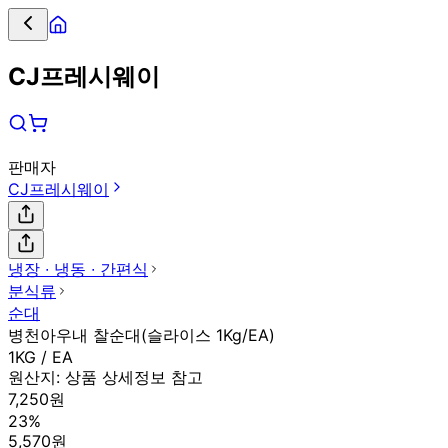
CJ프레시웨이
판매자
CJ프레시웨이
냉장 ∙ 냉동 ∙ 간편식
분식류
순대
병천아우내 찰순대(슬라이스 1Kg/EA)
1KG / EA
원산지:
상품 상세정보 참고
7,250원
23%
5,570원