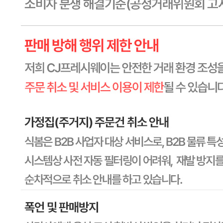
상세페이지참고
포장단위별 수량
상세페이지참고
원재료명 및 함량
상세페이지참고
영양성분
상세페이지참고
유전자변형식품에 해당하는 경우의 표시
해당사항 없음
수입식품 여부
해당사항 없음
소비자 상담 관련 전화번호
1588-6967
반품/교환 정보
판매자명
CJ프레시웨이
문의번호
1588-6967
반품/교환