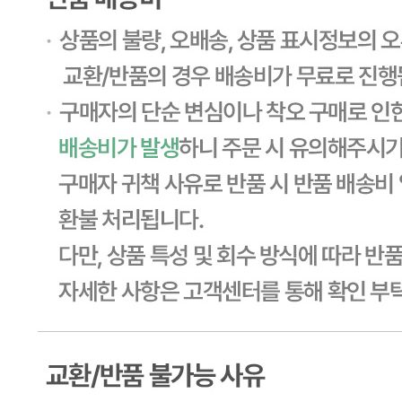
... 🛒 🛒 🛒
🥇
분식류 BEST
더보기
판매자 정보
판매자 상호
CJ프레시웨이
사업장 소재지
경기 용인시 기흥구 기곡로 32 (하갈동, 제일제당수원물류센
타) 씨제이프레시웨이
연락처
1588-6967