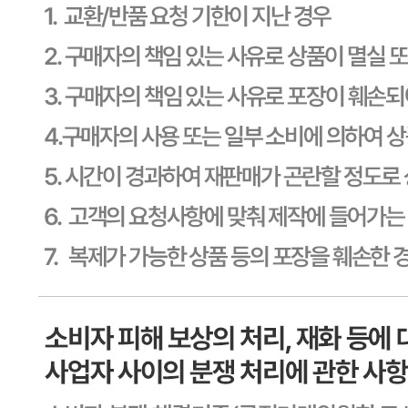
사업자
등록번호
603-81-11270
통신판매
신고번호
제2011-용인기흥-00129호
상품 고시 정보
식품의 유형
상세페이지참고
생산자
상세페이지참고
소재지
상세페이지참고
제조연월일
상세페이지참고
소비기한
본 제품은 제품입고일별 소비기한 또는 품질유지기한이 상이
하므로, 필요시 고객센터로 문의하여 주십시오. 제조일로부
터 45일 까지
포장단위별 용량(중량)