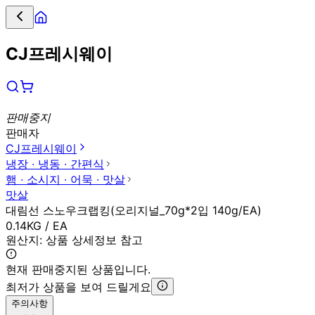
CJ프레시웨이
판매중지
판매자
CJ프레시웨이
냉장 ∙ 냉동 ∙ 간편식
햄 ∙ 소시지 ∙ 어묵 ∙ 맛살
맛살
대림선 스노우크랩킹(오리지널_70g*2입 140g/EA)
0.14KG / EA
원산지:
상품 상세정보 참고
현재 판매중지된 상품입니다.
최저가 상품을 보여 드릴게요
주의사항