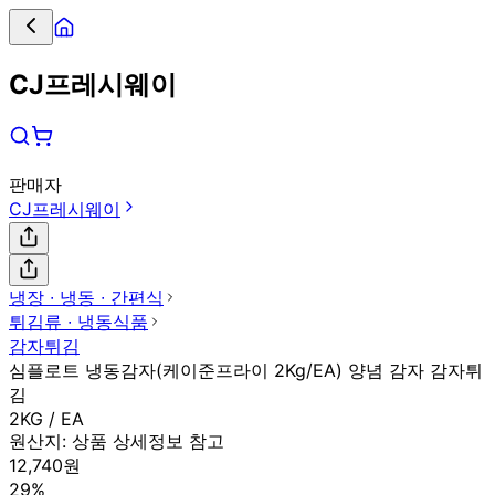
CJ프레시웨이
판매자
CJ프레시웨이
냉장 ∙ 냉동 ∙ 간편식
튀김류 ∙ 냉동식품
감자튀김
심플로트 냉동감자(케이준프라이 2Kg/EA) 양념 감자 감자튀
김
2KG / EA
원산지:
상품 상세정보 참고
12,740원
29%