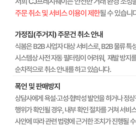
CJ프레시웨이
문의번호
1588-6967
반품/교환
배송비
반품 배송비: 30,000원
교환 배송비: 30,000원
주의사항
전자상거래 등에서의 소비자보호법에 관한 법률에 의거하여
미성년자가 체결한 계약은 법정대리인이 동의하지 않은 경우
본인 또는 법정대리인이 취소할 수 있습니다. 식봄에 등록된
판매상품과 상품의 내용은 판매자가 등록한 것으로 (주)마켓
보로는 그 등록내용에 대하여 일체의 책임을 지지 않습니다.
상세 정보
구매 정보
상품 문의
상품 문의
문의글 작성
내 문의만 보기