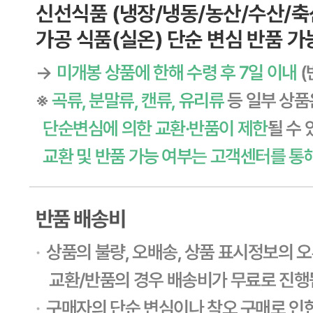
... 🛒 🛒 🛒
🥇
튀김류.냉동식품 BEST
더보기
판매자 정보
판매자 상호
CJ프레시웨이
사업장 소재지