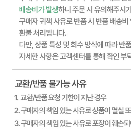
경기 용인시 기흥구 기곡로 32 (하갈동, 제일제당수원물류센
타) 씨제이프레시웨이
연락처
1588-6967
사업자
등록번호
603-81-11270
통신판매
신고번호
제2011-용인기흥-00129호
상품 고시 정보
식품의 유형
상세페이지참고
생산자
상세페이지참고
소재지
상세페이지참고
제조연월일
상세페이지참고