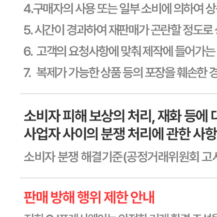
소비기한
본 제품은 제품입고일별 유통기한 또는 품질유지기한이 상이
하므로, 필요시 고객센터로 문의하여 주십시오. 제조일로부
터 730일 까지
포장단위별 용량(중량)
상세페이지참고
포장단위별 수량
상세페이지참고
원재료명 및 함량
상세페이지참고
영양성분
상세페이지참고
유전자변형식품에 해당하는 경우의 표시
해당사항 없음
수입식품 여부
수입식품안전관리특별법에 따른 수입신고를 필함
소비자 상담 관련 전화번호
1588-6967
반품/교환 정보
판매자명