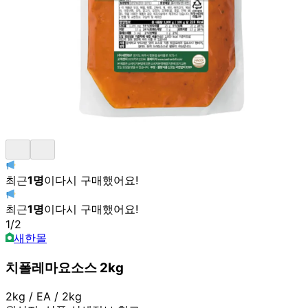
최근
1
명
이
다시 구매했어요!
최근
1
명
이
다시 구매했어요!
1
/
2
새한몰
치폴레마요소스 2kg
2kg / EA / 2kg