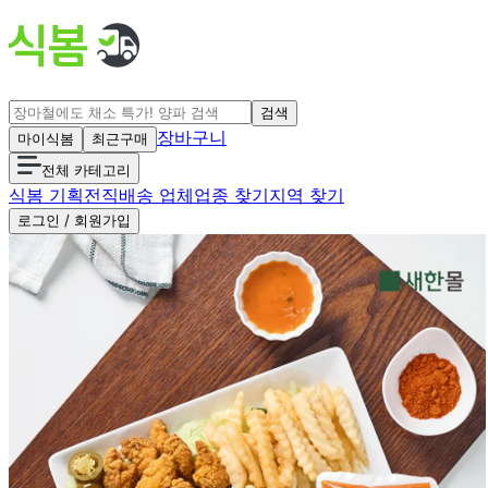
검색
장바구니
마이식봄
최근구매
전체 카테고리
식봄 기획전
직배송 업체
업종 찾기
지역 찾기
로그인 / 회원가입