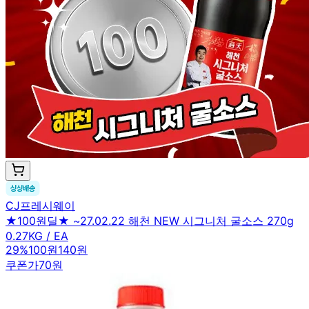
CJ프레시웨이
★100원딜★ ~27.02.22 해천 NEW 시그니처 굴소스 270g
0.27KG / EA
29
%
100원
140원
쿠폰가
70원