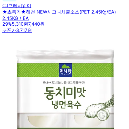
CJ프레시웨이
★초특가★해천 NEW시그니처굴소스(PET 2.45Kg/EA)
2.45KG / EA
29
%
5,310원
7,440원
쿠폰가
3,717원