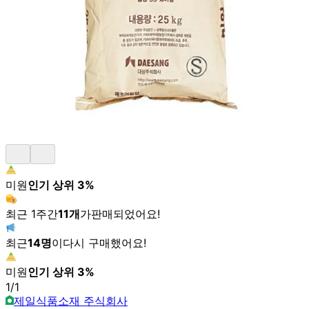
미원
인기 상위
3
%
최근 1주간
11
개
가
판매되었어요!
최근
14
명
이
다시 구매했어요!
미원
인기 상위
3
%
1
/
1
제일식품소재 주식회사