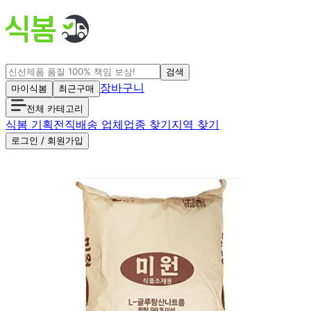
검색
장바구니
마이식봄
최근구매
전체 카테고리
식봄 기획전
직배송 업체
업종 찾기
지역 찾기
로그인 / 회원가입