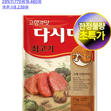
29
%
11,770원
16,480원
쿠폰가
8,239원