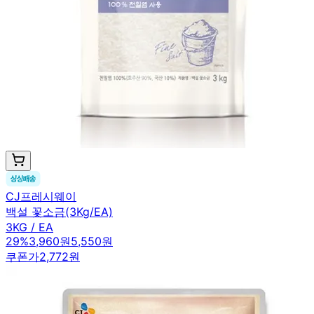
CJ프레시웨이
백설 꽃소금(3Kg/EA)
3KG / EA
29
%
3,960원
5,550원
쿠폰가
2,772원