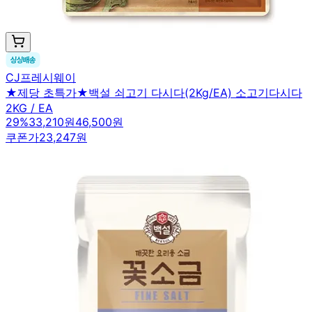
CJ프레시웨이
★제당 초특가★백설 쇠고기 다시다(2Kg/EA) 소고기다시다
2KG / EA
29
%
33,210원
46,500원
쿠폰가
23,247원