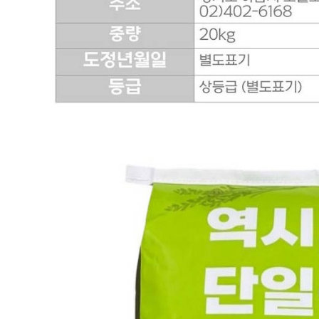
... 🛒 🛒 🛒
🥇
국내쌀.수입쌀 BEST
더보기
판매자 정보
판매자 상호
다봄푸드
사업장 소재지
경기 광주시 장지9길 34-16 (장지동) .
연락처
031-764-8797
사업자
등록번호
383-81-02561
통신판매
신고번호
2023-경기광주-1790
상품 고시 정보
포장단위별 용량(중량)
상품상세 참조