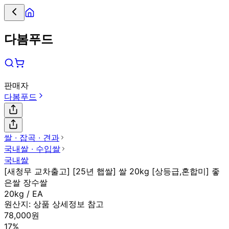
다봄푸드
판매자
다봄푸드
쌀 ∙ 잡곡 ∙ 견과
국내쌀 ∙ 수입쌀
국내쌀
[새청무 교차출고] [25년 햅쌀] 쌀 20kg [상등급,혼합미] 좋
은쌀 장수쌀
20kg / EA
원산지:
상품 상세정보 참고
78,000원
17%