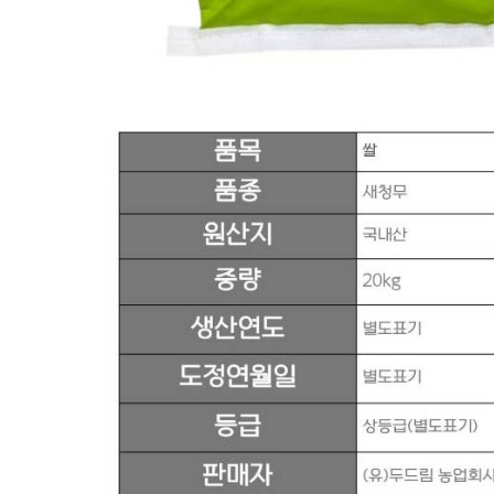
반품/교환 정보
판매자명
다봄푸드
문의번호
031-764-8797
반품/교환
배송비
반품 배송비: 단순 변심으로 인한 반품 시, 왕복 배송비
20,000원
교환 배송비: 단순 변심/주문 실수로 인한 교환 시, 교환 배송
비 10,000원
주의사항
전자상거래 등에서의 소비자보호법에 관한 법률에 의거하여
미성년자가 체결한 계약은 법정대리인이 동의하지 않은 경우
본인 또는 법정대리인이 취소할 수 있습니다. 식봄에 등록된
판매상품과 상품의 내용은 판매자가 등록한 것으로 (주)마켓
보로는 그 등록내용에 대하여 일체의 책임을 지지 않습니다.
상세 정보
구매 정보
상품 문의