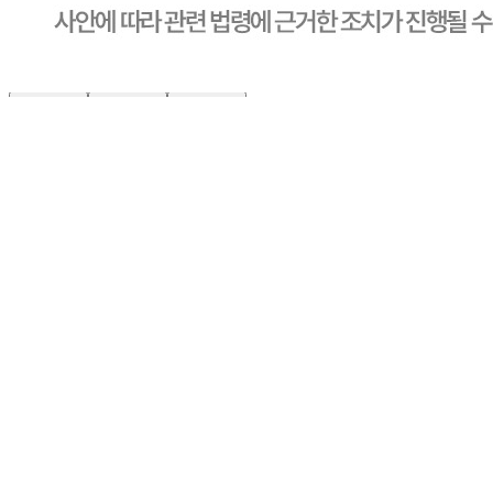
미성년자가 체결한 계약은 법정대리인이 동의하지 않은 경우
본인 또는 법정대리인이 취소할 수 있습니다. 식봄에 등록된
판매상품과 상품의 내용은 판매자가 등록한 것으로 (주)마켓
보로는 그 등록내용에 대하여 일체의 책임을 지지 않습니다.
상세 정보
구매 정보
상품 문의
상품 문의
문의글 작성
내 문의만 보기
비밀글 제외
답변완료
제품을 잘못주문했는데
이*욱
2025.02.01
다른 제품으로 교환이 되나요. 뜯지도않았습니다 g수가 다른
거네요 기존에쓰던거랑
판매자
2025.02.03
안녕하십니까, CJ프레시웨이 담당자입니다. ✿˘◡˘✿ 오발주
(변심) 인 경우 냉동(장) 상품은 재사용이 불가하여, 반품이