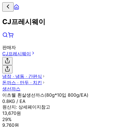
CJ프레시웨이
판매자
CJ프레시웨이
냉장 ∙ 냉동 ∙ 간편식
돈까스 ∙ 만두 ∙ 치킨
생선까스
이츠웰 흰살생선까스(80g*10입 800g/EA)
0.8KG / EA
원산지:
상세페이지참고
13,670원
29%
9,760원