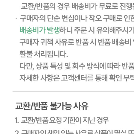
... 🛒 🛒 🛒
🥇
돈까스.만두.치킨 BEST
더보기
판매자 정보
판매자 상호
CJ프레시웨이
사업장 소재지
경기 용인시 기흥구 기곡로 32 (하갈동, 제일제당수원물류센
타) 씨제이프레시웨이
연락처
1588-6967
사업자
등록번호
603-81-11270