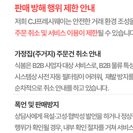
해당사항 없음
상품구성
상세페이지참고
보관방법 또는 취급방법
상세페이지참고
소비자 상담 관련 전화번호
상세페이지참고
반품/교환 정보
판매자명
CJ프레시웨이
문의번호
1588-6967
반품/교환
배송비
반품 배송비: 30,000원
교환 배송비: 30,000원
주의사항
전자상거래 등에서의 소비자보호법에 관한 법률에 의거하여