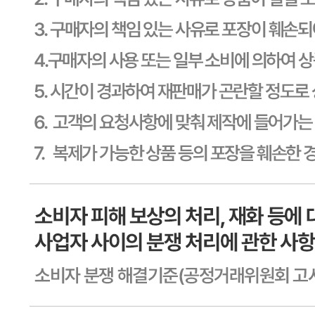
통신판매
신고번호
제2011-용인기흥-00129호
상품 고시 정보
포장단위별 용량(중량)
상세페이지참고
포장단위별 수량
상세페이지참고
포장단위별 크기
상세페이지참고
제조연월일(포장일 또는 생산연도)
상세페이지참고
소비기한 또는 품질유지기한
상세페이지참고
생산자
상세페이지참고
원산지
상세페이지참고
관련법상 표시사항