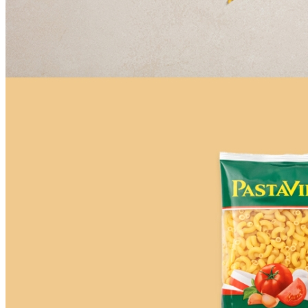
🥇
파스타.당면.쫄면.기타 BEST
더보기
판매자 정보
판매자 상호
CJ프레시웨이
사업장 소재지
경기 용인시 기흥구 기곡로 32 (하갈동, 제일제당수원물류센
타) 씨제이프레시웨이
연락처
1588-6967
사업자
등록번호
603-81-11270
통신판매
신고번호
제2011-용인기흥-00129호
상품 고시 정보
식품의 유형
상세페이지참고