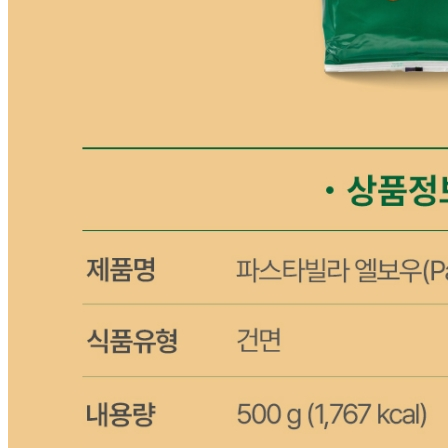
생산자
상세페이지참고
소재지
상세페이지참고
제조연월일
상세페이지참고
소비기한
본 제품은 제품입고일별 유통기한 또는 품질유지기한이 상이
하므로, 필요시 고객센터로 문의하여 주십시오. 제조일로부
터 730일 까지
포장단위별 용량(중량)
상세페이지참고
포장단위별 수량
상세페이지참고
원재료명 및 함량
상세페이지참고
영양성분
상세페이지참고
유전자변형식품에 해당하는 경우의 표시
해당사항 없음