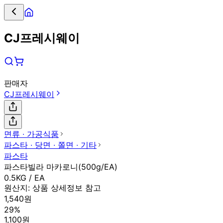
CJ프레시웨이
판매자
CJ프레시웨이
면류 ∙ 가공식품
파스타 ∙ 당면 ∙ 쫄면 ∙ 기타
파스타
파스타빌라 마카로니(500g/EA)
0.5KG / EA
원산지:
상품 상세정보 참고
1,540원
29%
1,100원