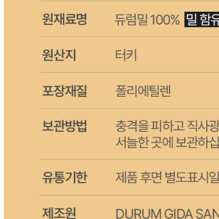
수입식품 여부
수입식품안전관리특별법에 따른 수입신고를 필함
소비자 상담 관련 전화번호
1588-6967
반품/교환 정보
판매자명
CJ프레시웨이
문의번호
1588-6967
반품/교환
배송비
반품 배송비: 30,000원
교환 배송비: 30,000원
주의사항
전자상거래 등에서의 소비자보호법에 관한 법률에 의거하여
미성년자가 체결한 계약은 법정대리인이 동의하지 않은 경우
본인 또는 법정대리인이 취소할 수 있습니다. 식봄에 등록된
판매상품과 상품의 내용은 판매자가 등록한 것으로 (주)마켓
보로는 그 등록내용에 대하여 일체의 책임을 지지 않습니다.