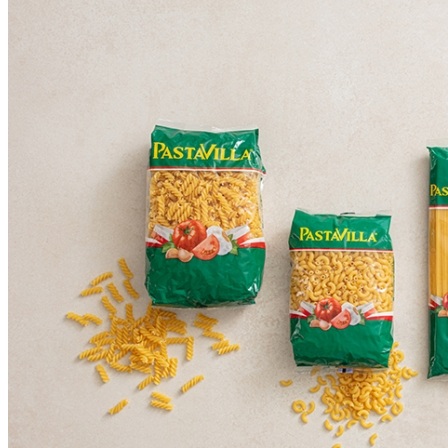
... 🛒 🛒 🛒