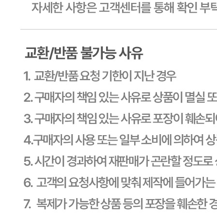
연락처
1588-6967
사업자
등록번호
603-81-11270
통신판매
신고번호
제2011-용인기흥-00129호
상품 고시 정보
식품의 유형
상세페이지참고
생산자
상세페이지참고
소재지
상세페이지참고
제조연월일
상세페이지참고
소비기한
본 제품은 제품입고일별 유통기한 또는 품질유지기한이 상이
하므로, 필요시 고객센터로 문의하여 주십시오. 제조일로부