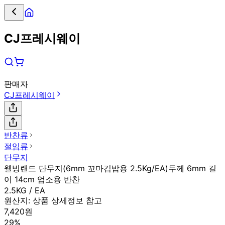
CJ프레시웨이
판매자
CJ프레시웨이
반찬류
절임류
단무지
웰빙랜드 단무지(6mm 꼬마김밥용 2.5Kg/EA)두께 6mm 길
이 14cm 업소용 반찬
2.5KG / EA
원산지:
상품 상세정보 참고
7,420원
29%