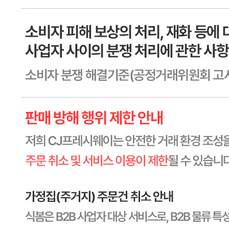
터 90일 까지
포장단위별 용량(중량)
상세페이지참고
포장단위별 수량
상세페이지참고
원재료명 및 함량
상세페이지참고
영양성분
상세페이지참고
유전자변형식품에 해당하는 경우의 표시
해당사항 없음
수입식품 여부
해당사항 없음
소비자 상담 관련 전화번호
1588-6967
반품/교환 정보
판매자명
CJ프레시웨이
문의번호