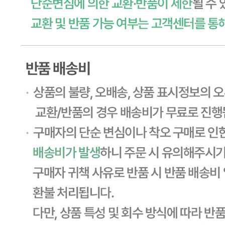
... 🛒 🛒 🛒
🥇
절임류 BEST
더보기
판매자 정보
판매자 상호
CJ프레시웨이
사업장 소재지
경기 용인시 기흥구 기곡로 32 (하갈동, 제일제당수원물류센
타) 씨제이프레시웨이