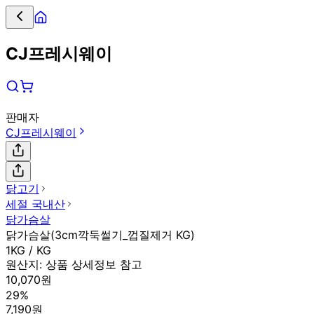
CJ프레시웨이
판매자
CJ프레시웨이
닭고기
세절 국내산
닭가슴살
닭가슴살(3cm깍둑썰기_껍질제거 KG)
1KG / KG
원산지:
상품 상세정보 참고
10,070원
29%
7,190원