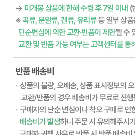
... 🛒 🛒 🛒
🥇
세절 국내산 BEST
더보기
판매자 정보
판매자 상호
CJ프레시웨이
사업장 소재지