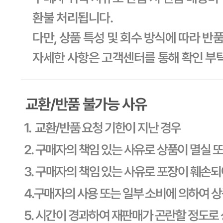
경기 용인시 기흥구 기곡로 32 (하갈동, 제일제당수원물류센
타) 씨제이프레시웨이
연락처
1588-6967
사업자
등록번호
603-81-11270
통신판매
신고번호
제2011-용인기흥-00129호
상품 고시 정보
포장단위별 용량(중량)
상세페이지참고
포장단위별 수량
상세페이지참고
포장단위별 크기
상세페이지참고
제조연월일(포장일 또는 생산연도)
상세페이지참고