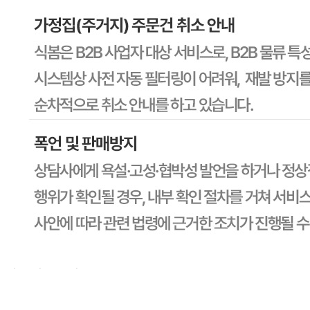
문의번호
1588-6967
반품/교환
배송비
반품 배송비: 30,000원
교환 배송비: 30,000원
주의사항
전자상거래 등에서의 소비자보호법에 관한 법률에 의거하여
미성년자가 체결한 계약은 법정대리인이 동의하지 않은 경우
본인 또는 법정대리인이 취소할 수 있습니다. 식봄에 등록된
판매상품과 상품의 내용은 판매자가 등록한 것으로 (주)마켓
보로는 그 등록내용에 대하여 일체의 책임을 지지 않습니다.
상세 정보
구매 정보
상품 문의
상품 문의
문의글 작성
내 문의만 보기
비밀글 제외