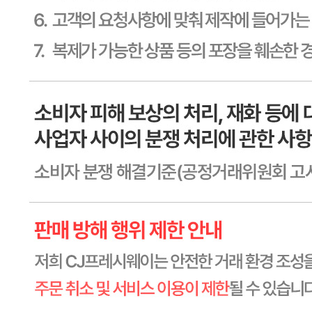
소비기한 또는 품질유지기한
본 제품은 제품입고일별 유통기한 또는 품질유지기한이 상이
하므로, 필요시 고객센터로 문의하여 주십시오. 제조일로부
터 8일 까지
생산자
상세페이지참고
원산지
한국
관련법상 표시사항
상세페이지참고
상품구성
상세페이지참고
보관방법 또는 취급방법
상세페이지참고
소비자 상담 관련 전화번호
1588-6967
반품/교환 정보
판매자명
CJ프레시웨이