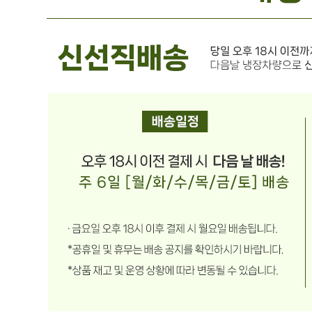
온국민 신선몰(택배)
사업장 소재지
경기 양주시 백석읍 부흥로 1008 (방성리) 주식회사 에스제
이
연락처
010-7512-8249
사업자
등록번호
542-88-03552
통신판매
신고번호
제 2019-경기양주-0822 호
상품 고시 정보
포장단위별 용량(중량)
상품상세 참조
포장단위별 수량
상품상세 참조
포장단위별 크기
상품상세 참조
제조연월일(포장일 또는 생산연도)