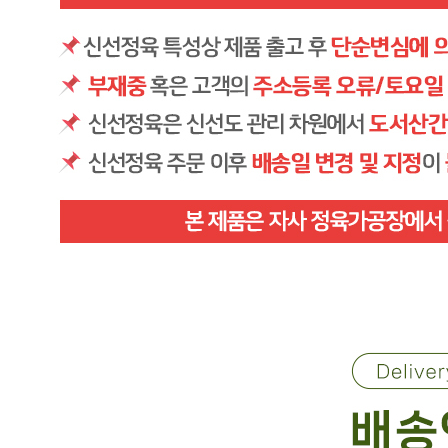
... 🛒 🛒 🛒
🥇
돈까스.닭소스 BEST
더보기
판매자 정보
판매자 상호