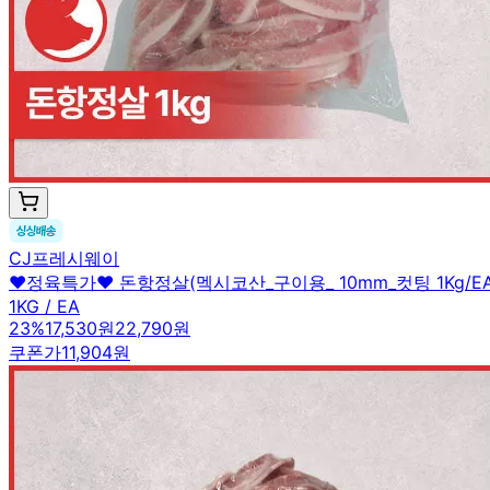
CJ프레시웨이
♥정육특가♥ 돈항정살(멕시코산_구이용_ 10mm_컷팅 1Kg/EA
1KG / EA
23
%
17,530원
22,790원
쿠폰가
11,904원