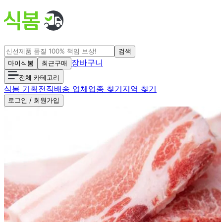
검색
장바구니
마이식봄
최근구매
전체 카테고리
식봄 기획전
직배송 업체
업종 찾기
지역 찾기
로그인 / 회원가입