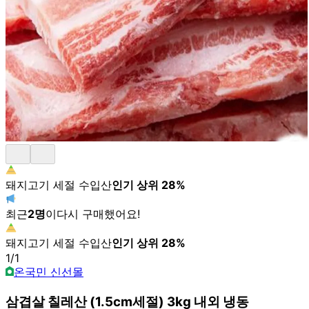
돼지고기 세절 수입산
인기 상위
28
%
최근
2
명
이
다시 구매했어요!
돼지고기 세절 수입산
인기 상위
28
%
1
/
1
온국민 신선몰
삼겹살 칠레산 (1.5cm세절) 3kg 내외 냉동