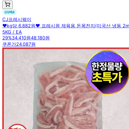
CJ프레시웨이
♥kg당 6,882원♥ 프레시원 제육용 돈목전지(미국산 냉동 2m
5KG / EA
29
%
34,410원
48,180원
쿠폰가
24,087원