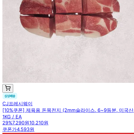
CJ프레시웨이
[10%쿠폰] 제육용 돈목전지 (2mm슬라이스. 6~9등분, 미국산, 
1KG / EA
29
%
7,290원
10,210원
쿠폰가
4,593원