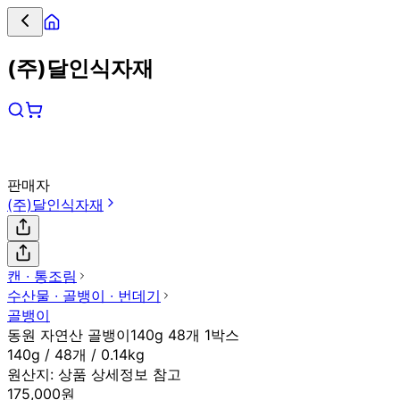
(주)달인식자재
판매자
(주)달인식자재
캔 ∙ 통조림
수산물 ∙ 골뱅이 ∙ 번데기
골뱅이
동원 자연산 골뱅이140g 48개 1박스
140g / 48개 / 0.14kg
원산지:
상품 상세정보 참고
175,000원