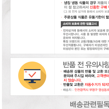
... 🛒 🛒 🛒
🥇
수산물.골뱅이.번데기 BEST
더보기
판매자 정보
판매자 상호
(주)달인식자재
사업장 소재지
인천 부평구 영성동로 36-27 (삼산동) 달인식자재마트
연락처
032-715-7090
사업자
등록번호
122-86-30225
통신판매