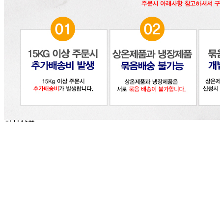
신고번호
제2018-인천부평-0185호
상품 고시 정보
식품의 유형
골뱅이
생산자
동원 에프엔비
소재지
상품상세 참조
제조연월일
최신상품
소비기한
최신상품
포장단위별 용량(중량)
140g
포장단위별 수량
140g 48개
원재료명 및 함량
상품상세 참조
영양성분