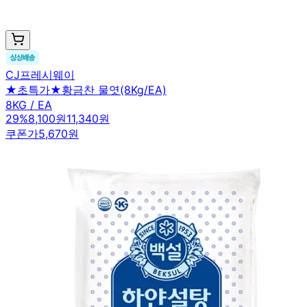
CJ프레시웨이
★초특가★황금찬 물엿(8Kg/EA)
8KG / EA
29
%
8,100원
11,340원
쿠폰가
5,670원