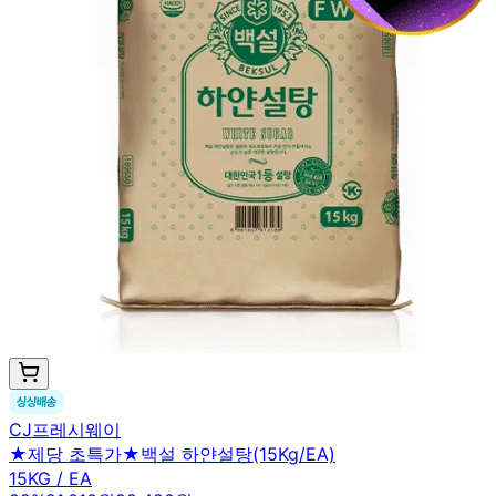
CJ프레시웨이
★제당 초특가★백설 하얀설탕(15Kg/EA)
15KG / EA