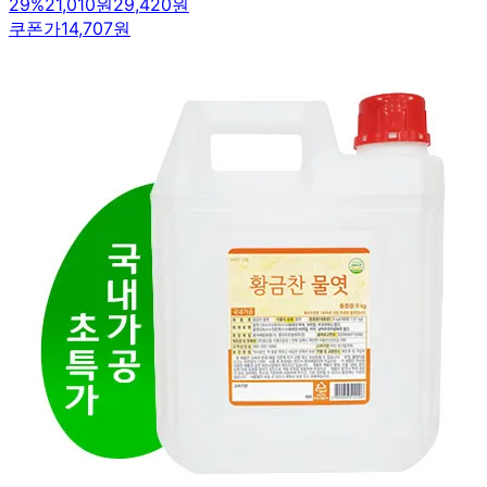
29
%
21,010원
29,420원
쿠폰가
14,707원