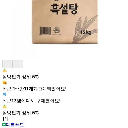
설탕
인기 상위
5
%
최근 1주간
11
개
가
판매되었어요!
최근
17
명
이
다시 구매했어요!
설탕
인기 상위
5
%
1
/
1
다봄푸드