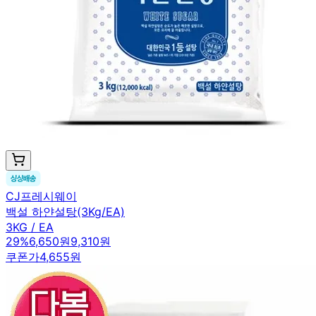
CJ프레시웨이
백설 하얀설탕(3Kg/EA)
3KG / EA
29
%
6,650원
9,310원
쿠폰가
4,655원