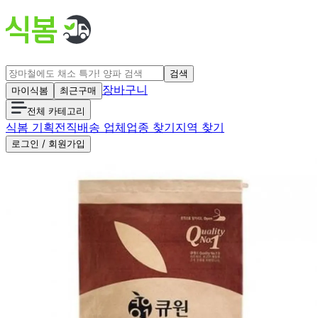
검색
장바구니
마이식봄
최근구매
전체 카테고리
식봄 기획전
직배송 업체
업종 찾기
지역 찾기
로그인 / 회원가입