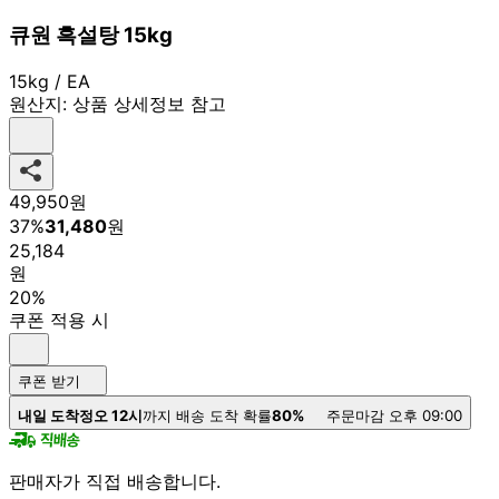
큐원 흑설탕 15kg
15kg / EA
원산지:
상품 상세정보 참고
49,950
원
37
%
31,480
원
25,184
원
20%
쿠폰 적용 시
쿠폰 받기
내일 도착
정오 12시
까지 배송 도착 확률
80%
주문마감 오후 09:00
판매자가 직접 배송합니다.