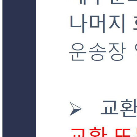
101-24-92681
통신판매
신고번호
제2019-경기양평-0043호
상품 고시 정보
식품의 유형
상품상세 참조
생산자
상품상세 참조
소재지
상품상세 참조
제조연월일
상품상세 참조
소비기한
상품상세 참조
포장단위별 용량(중량)
상품상세 참조
포장단위별 수량
상품상세 참조