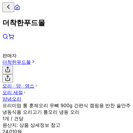
더착한푸드몰
판매자
더착한푸드몰
오리 ∙ 양 ∙ 염소
오리 세절
양념오리
프리미엄 통 훈제오리 무뼈 900g 간편식 캠핑용 반찬 술안주
냉동식품 오리고기 통오리 냉동 오리
1개 / 건당
원산지:
상품 상세정보 참고
24,010원