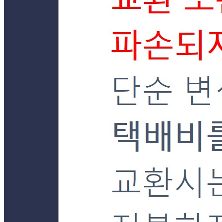
원재료명 및 함량
상품상세 참조
영양성분
상품상세 참조
유전자변형식품에 해당하는 경우의 표시
해당사항 없음
수입식품 여부
해당사항 없음
소비자 상담 관련 전화번호
상품상세 참조
반품/교환 정보
판매자명
더착한푸드몰
문의번호
031-772-7085
반품/교환
배송비
반품 배송비: 9,000원
교환 배송비: 9,000원