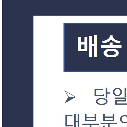
... 🛒 🛒 🛒
🥇
오리 세절 BEST
더보기
판매자 정보
판매자 상호
더착한푸드몰
사업장 소재지
경기 양평군 강상면 강남로899번길 23-30 (병산리) 단독
연락처
031-772-7085
사업자
등록번호