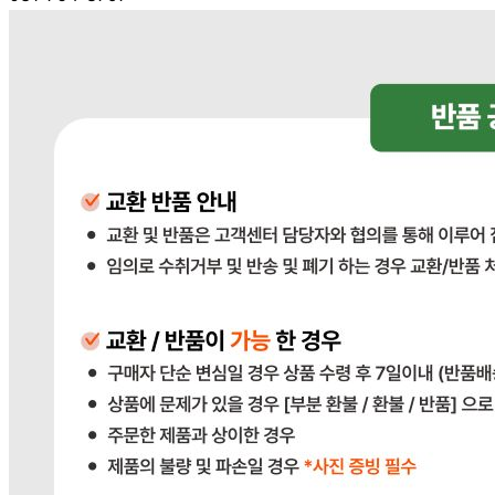
사업자
등록번호
383-81-02561
통신판매
신고번호
2023-경기광주-1790
상품 고시 정보
반품/교환 정보
판매자명
다봄푸드
문의번호
031-764-8797
반품/교환
배송비
반품 배송비: 단순 변심으로 인한 반품 시, 왕복 배송비
20,000원
교환 배송비: 단순 변심/주문 실수로 인한 교환 시, 교환 배송