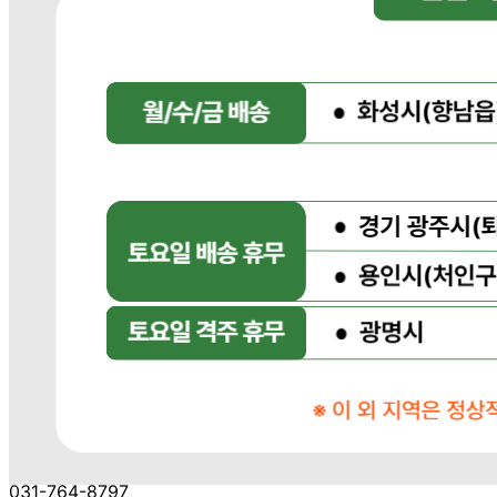
... 🛒 🛒 🛒
🥇
우동.국수.냉면.기타 육수 BEST
더보기
판매자 정보
판매자 상호
다봄푸드
사업장 소재지
경기 광주시 장지9길 34-16 (장지동) .
연락처
031-764-8797