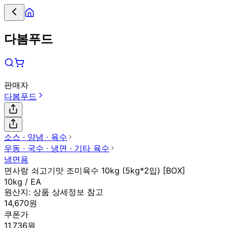
다봄푸드
판매자
다봄푸드
소스 ∙ 양념 ∙ 육수
우동 ∙ 국수 ∙ 냉면 ∙ 기타 육수
냉면용
면사랑 쇠고기맛 조미육수 10kg (5kg*2입) [BOX]
10kg / EA
원산지:
상품 상세정보 참고
14,670원
쿠폰가
11,736원