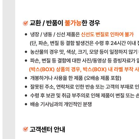
비 10,000원
주의사항
전자상거래 등에서의 소비자보호법에 관한 법률에 의거하여
미성년자가 체결한 계약은 법정대리인이 동의하지 않은 경우
본인 또는 법정대리인이 취소할 수 있습니다. 식봄에 등록된
판매상품과 상품의 내용은 판매자가 등록한 것으로 (주)마켓
보로는 그 등록내용에 대하여 일체의 책임을 지지 않습니다.
상세 정보
구매 정보
상품 문의
배송, 취소, 교환, 반품
등의 궁금한 내용을 문의하세요.
식봄 고객센터
031-698-3453
또는
상품
과 관련된 궁금한 내용을 문의하세요.
다봄푸드
031-764-8797
주문하기