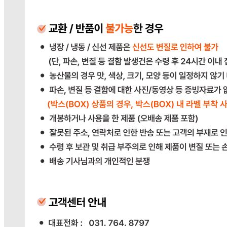
2023-경기광주-1790
상품 고시 정보
반품/교환 정보
판매자명
다봄푸드
문의번호
031-764-8797
반품/교환
배송비
반품 배송비: 단순 변심으로 인한 반품 시, 왕복 배송비
20,000원
교환 배송비: 단순 변심/주문 실수로 인한 교환 시, 교환 배송
비 10,000원
주의사항
전자상거래 등에서의 소비자보호법에 관한 법률에 의거하여
미성년자가 체결한 계약은 법정대리인이 동의하지 않은 경우