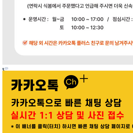
본인 또는 법정대리인이 취소할 수 있습니다. 식봄에 등록된
판매상품과 상품의 내용은 판매자가 등록한 것으로 (주)마켓
보로는 그 등록내용에 대하여 일체의 책임을 지지 않습니다.
상세 정보
구매 정보
상품 문의
배송, 취소, 교환, 반품
등의 궁금한 내용을 문의하세요.
식봄 고객센터
031-698-3453
또는
상품
과 관련된 궁금한 내용을 문의하세요.
다봄푸드
031-764-8797
주문하기