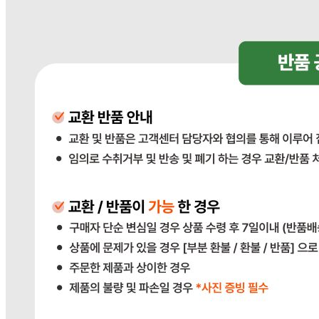
... 🛒 🛒 🛒
🥇
신선채소 BEST
더보기
판매자 정보
판매자 상호
다봄푸드
사업장 소재지
경기 광주시 장지9길 34-16 (장지동) .
연락처
031-764-8797
사업자
등록번호
383-81-02561
통신판매
신고번호