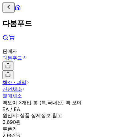
다봄푸드
판매자
다봄푸드
채소 ∙ 과일
신선채소
열매채소
백오이 3개입 봉 (특,국내산) 백 오이
EA / EA
원산지:
상품 상세정보 참고
3,690원
쿠폰가
2,952원