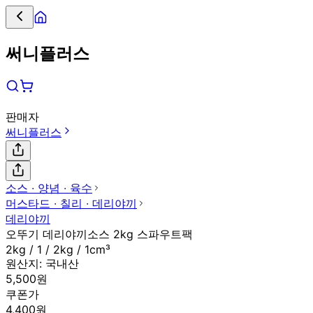
써니플러스
판매자
써니플러스
소스 ∙ 양념 ∙ 육수
머스타드 ∙ 칠리 ∙ 데리야끼
데리야끼
오뚜기 데리야끼소스 2kg 스파우트팩
2kg / 1 / 2kg / 1cm³
원산지:
국내산
5,500원
쿠폰가
4,400원