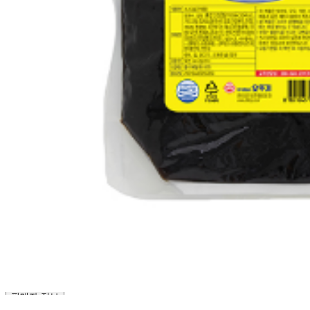
... 🛒 🛒 🛒
🥇
머스타드.칠리.데리야끼 BEST
더보기
판매자 정보