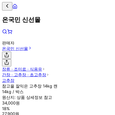
온국민 신선몰
판매자
온국민 신선몰
장류 ∙ 조미료 ∙ 식용유
간장 ∙ 고추장 ∙ 초고추장
고추장
참고을 잘익은 고추장 14kg 캔
14kg / 박스
원산지:
상품 상세정보 참고
34,000원
18%
27,900원