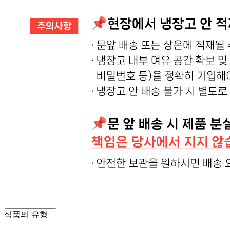
🥇
간장.고추장.초고추장 BEST
더보기
판매자 정보
판매자 상호
온국민 신선몰
사업장 소재지
경기 양주시 백석읍 부흥로 1008 (방성리) 주식회사 에스제
이
연락처
02-465-8249
사업자
등록번호
542-88-03552
통신판매
신고번호
제 2019-경기양주-0822 호
상품 고시 정보
식품의 유형
상품상세 참조