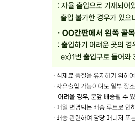
... 🛒 🛒 🛒