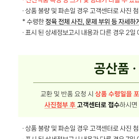
소비자 상담 관련 전화번호
상품상세 참조
반품/교환 정보
판매자명
온국민 신선몰
문의번호
010-7517-8249
반품/교환
배송비
반품 배송비: 반품 배송비 20,000원
교환 배송비: 교환 배송비 10,000원
주의사항
전자상거래 등에서의 소비자보호법에 관한 법률에 의거하여
미성년자가 체결한 계약은 법정대리인이 동의하지 않은 경우
본인 또는 법정대리인이 취소할 수 있습니다. 식봄에 등록된
판매상품과 상품의 내용은 판매자가 등록한 것으로 (주)마켓
보로는 그 등록내용에 대하여 일체의 책임을 지지 않습니다.
상세 정보
구매 정보
상품 문의