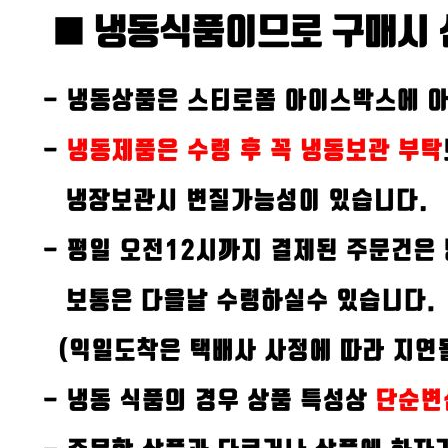
(주)빙채
문의번호
02-431-8959
반품/교환
배송비
반품 배송비: 5,000원
교환 배송비: 5,000원
주의사항
전자상거래 등에서의 소비자보호법에 관한 법률에 의거하여
미성년자가 체결한 계약은 법정대리인이 동의하지 않은 경우
본인 또는 법정대리인이 취소할 수 있습니다. 식봄에 등록된
판매상품과 상품의 내용은 판매자가 등록한 것으로 (주)마켓
보로는 그 등록내용에 대하여 일체의 책임을 지지 않습니다.
상세 정보
구매 정보
상품 문의
상품 문의
문의글 작성
내 문의만 보기