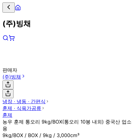
(주)빙채
판매자
(주)빙채
냉장 ∙ 냉동 ∙ 간편식
훈제 ∙ 식육가공류
훈제
농우 훈제 통오리 9kg/BOX(통오리 10봉 내외) 중국산 업소
용
9kg/BOX / BOX / 9kg / 3,000cm³