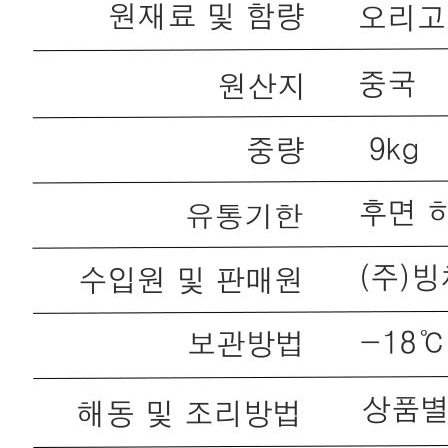
판매자 정보
판매자 상호
(주)빙채
사업장 소재지
서울 송파구 양재대로62길 8 (가락동, 금강빌딩) 7층, 723호
연락처
02-431-8959
사업자
등록번호
159-87-00579
통신판매
신고번호
2022-서울송파-0200
상품 고시 정보
포장단위별 용량(중량)
상품상세표시 참조
포장단위별 수량
상품상세표시 참조
포장단위별 크기