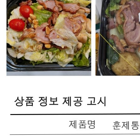
... 🛒 🛒 🛒
🥇
훈제.식육가공류 BEST
더보기