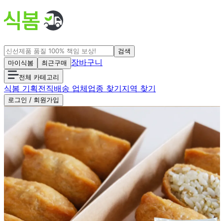
검색
장바구니
마이식봄
최근구매
전체 카테고리
식봄 기획전
직배송 업체
업종 찾기
지역 찾기
로그인 / 회원가입