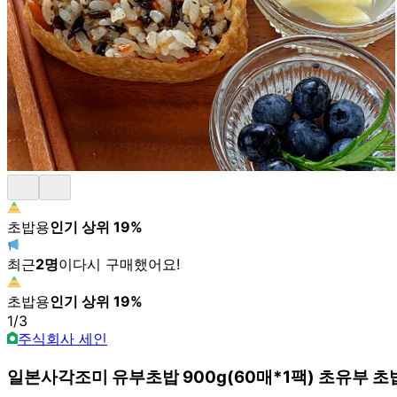
초밥용
인기 상위
19
%
최근
2
명
이
다시 구매했어요!
초밥용
인기 상위
19
%
1
/
3
주식회사 세인
일본사각조미 유부초밥 900g(60매*1팩) 초유부 