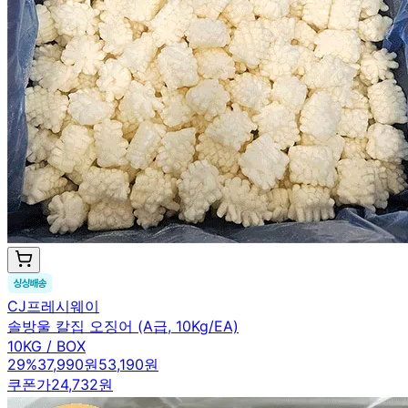
CJ프레시웨이
솔방울 칼집 오징어 (A급, 10Kg/EA)
10KG / BOX
29
%
37,990원
53,190원
쿠폰가
24,732원