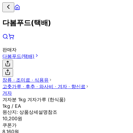
다봄푸드(택배)
판매자
다봄푸드(택배)
장류 ∙ 조미료 ∙ 식용유
고춧가루 ∙ 후추 ∙ 와사비 ∙ 겨자 ∙ 향신료
겨자
겨자분 1kg 겨자가루 (한식품)
1kg / EA
원산지:
상품상세설명참조
10,200원
쿠폰가
8,160원