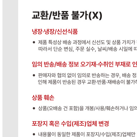
포장단위별 용량(중량)
상품상세설명참조
포장단위별 수량
상품상세설명참조
원재료명 및 함량
상품상세설명참조
영양성분
상품상세설명참조
유전자변형식품에 해당하는 경우의 표시
해당사항 없음
수입식품 여부
해당사항 없음
소비자 상담 관련 전화번호
010-7298-3053
반품/교환 정보
판매자명
다봄푸드(택배)
문의번호
010-7298-3053
반품/교환