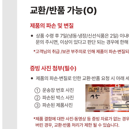
연락처
031-764-8797
사업자
등록번호
383-81-02561
통신판매
신고번호
제 2023-경기광주-1790 호
상품 고시 정보
식품의 유형
상품상세설명참조
생산자
상품상세설명참조
소재지
상품상세설명참조
제조연월일
상품상세설명참조
소비기한
상품상세설명참조