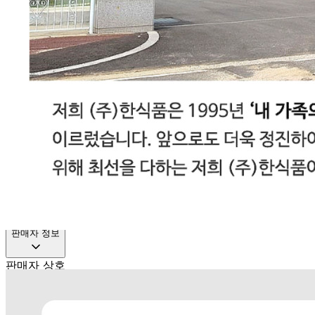
... 🛒 🛒 🛒
🥇
고춧가루.후추.와사비.겨자.향신료 BEST
더보기
판매자 정보
판매자 상호
다봄푸드(택배)
사업장 소재지
경기 광주시 장지9길 34-16 (장지동) 장지