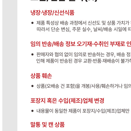
... 🛒 🛒 🛒
🥇
간장.고추장.초고추장 BEST
더보기
판매자 정보
판매자 상호
다봄푸드(택배)
사업장 소재지
경기 광주시 장지9길 34-16 (장지동) 장지
연락처
031-764-8797