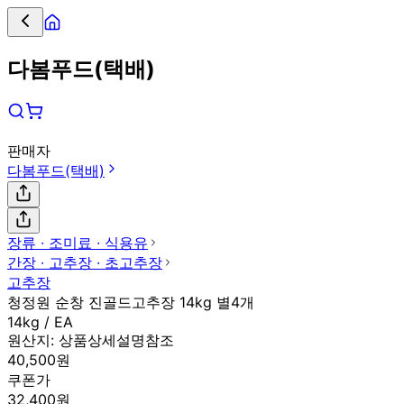
다봄푸드(택배)
판매자
다봄푸드(택배)
장류 ∙ 조미료 ∙ 식용유
간장 ∙ 고추장 ∙ 초고추장
고추장
청정원 순창 진골드고추장 14kg 별4개
14kg / EA
원산지:
상품상세설명참조
40,500원
쿠폰가
32,400원