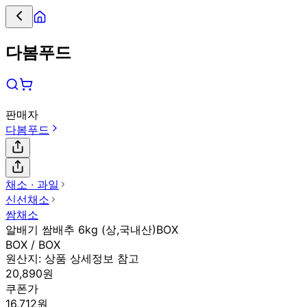
다봄푸드
판매자
다봄푸드
채소 ∙ 과일
신선채소
쌈채소
알배기 쌈배추 6kg (상,국내산)BOX
BOX / BOX
원산지:
상품 상세정보 참고
20,890원
쿠폰가
16,712원