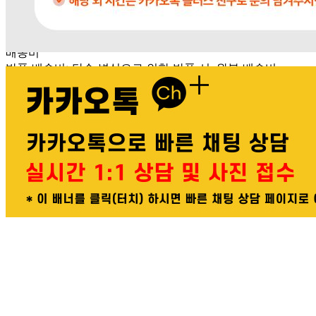
문의번호
031-764-8797
반품/교환
배송비
반품 배송비: 단순 변심으로 인한 반품 시, 왕복 배송비
20,000원
교환 배송비: 단순 변심/주문 실수로 인한 교환 시, 교환 배송
비 10,000원
주의사항
전자상거래 등에서의 소비자보호법에 관한 법률에 의거하여
미성년자가 체결한 계약은 법정대리인이 동의하지 않은 경우
본인 또는 법정대리인이 취소할 수 있습니다. 식봄에 등록된
판매상품과 상품의 내용은 판매자가 등록한 것으로 (주)마켓
보로는 그 등록내용에 대하여 일체의 책임을 지지 않습니다.
상세 정보
구매 정보
상품 문의
배송, 취소, 교환, 반품
등의 궁금한 내용을 문의하세요.
식봄 고객센터
031-698-3453