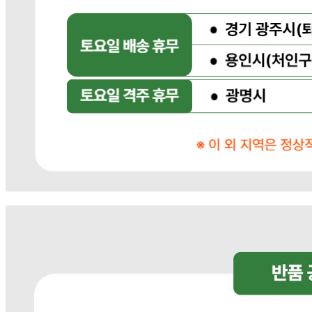
... 🛒 🛒 🛒
🥇
신선채소 BEST
더보기
판매자 정보