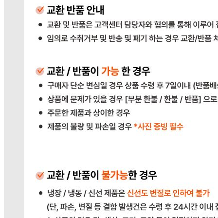
판매자 상호
다봄푸드
사업장 소재지
경기 광주시 장지9길 34-16 (장지동) .
연락처
031-764-8797
사업자
등록번호
383-81-02561
통신판매
신고번호
2023-경기광주-1790
상품 고시 정보
포장단위별 용량(중량)
상품상세 참조
포장단위별 수량
상품상세 참조
포장단위별 크기
상품상세 참조