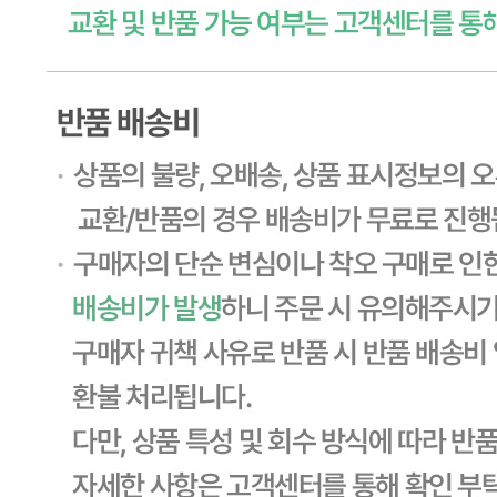
... 🛒 🛒 🛒
🥇
튀김류.냉동식품 BEST
더보기
판매자 정보
판매자 상호
CJ프레시웨이
사업장 소재지