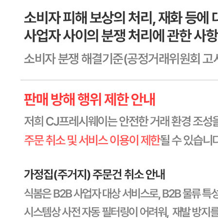
본 제품은 제품입고일별 유통기한 또는 품질유지기한이 상이
하므로, 필요시 고객센터로 문의하여 주십시오. 제조일로부
터 274일 까지
포장단위별 용량(중량)
상세페이지참고
포장단위별 수량
상세페이지참고
원재료명 및 함량
상세페이지참고
영양성분
상세페이지참고
유전자변형식품에 해당하는 경우의 표시
해당사항 없음
수입식품 여부
해당사항 없음
소비자 상담 관련 전화번호
1588-6967
반품/교환 정보
판매자명