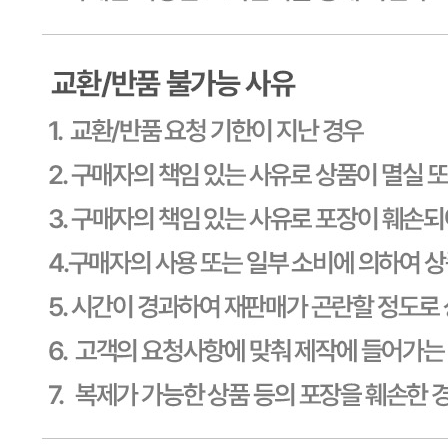
경기 용인시 기흥구 기곡로 32 (하갈동, 제일제당수원물류센
타) 씨제이프레시웨이
연락처
1588-6967
사업자
등록번호
603-81-11270
통신판매
신고번호
제2011-용인기흥-00129호
상품 고시 정보
식품의 유형
상세페이지참고
생산자
상세페이지참고
소재지
상세페이지참고
제조연월일
상세페이지참고
소비기한