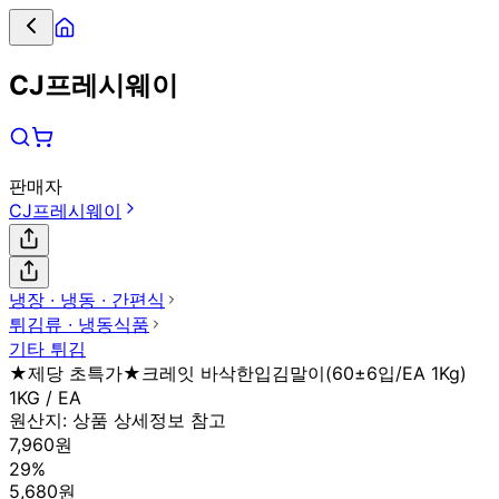
CJ프레시웨이
판매자
CJ프레시웨이
냉장 ∙ 냉동 ∙ 간편식
튀김류 ∙ 냉동식품
기타 튀김
★제당 초특가★크레잇 바삭한입김말이(60±6입/EA 1Kg)
1KG / EA
원산지:
상품 상세정보 참고
7,960원
29%
5,680원