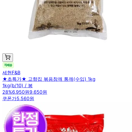
세현F&B
★초특가★ 고향집 볶음참깨 통깨(수입) 1kg
1kg(b/10) / 봉
28
%
6,950원
9,650원
쿠폰가
5,560원