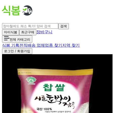
검색
장바구니
마이식봄
최근구매
전체 카테고리
식봄 기획전
직배송 업체
업종 찾기
지역 찾기
로그인 / 회원가입