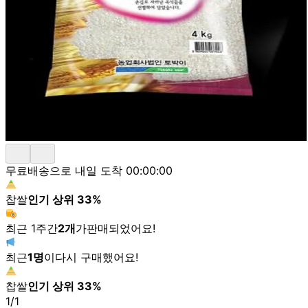
무료배송으로 내일 도착
00:00:00
찹쌀
인기 상위
33
%
최근 1주간
2
개
가
판매되었어요!
최근
1
명
이
다시 구매했어요!
찹쌀
인기 상위
33
%
1
/
1