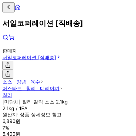
서일코퍼레이션 [직배송]
판매자
서일코퍼레이션 [직배송]
소스 ∙ 양념 ∙ 육수
머스타드 ∙ 칠리 ∙ 데리야끼
칠리
[미담채] 칠리 갈릭 소스 2.1kg
2.1kg / 1EA
원산지:
상품 상세정보 참고
6,890원
7%
6,400원