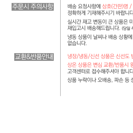
... 🛒 🛒 🛒
🥇
머스타드.칠리.데리야끼 BEST
더보기
판매자 정보