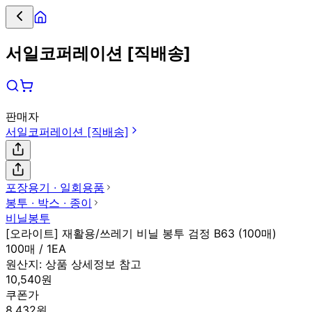
서일코퍼레이션 [직배송]
판매자
서일코퍼레이션 [직배송]
포장용기 ∙ 일회용품
봉투 ∙ 박스 ∙ 종이
비닐봉투
[오라이트] 재활용/쓰레기 비닐 봉투 검정 B63 (100매)
100매 / 1EA
원산지:
상품 상세정보 참고
10,540원
쿠폰가
8,432원