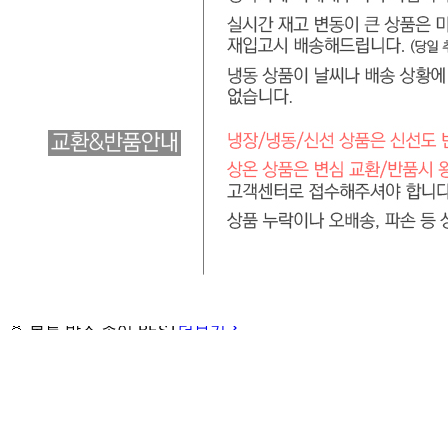
... 🛒 🛒 🛒
🥇
봉투.박스.종이 BEST
더보기
판매자 정보
판매자 상호
서일코퍼레이션 [직배송]
사업장 소재지