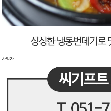
... 🛒 🛒 🛒
🥇
수산물.골뱅이.번데기 BEST
더보기
판매자 정보
판매자 상호
씨기프트
사업장 소재지
부산 사상구 학장로95번길 60 (학장동) (주)에스지네트웍스
연락처
051-710-3331
사업자
등록번호
311-81-53008
통신판매
신고번호
제 2020-부산사하-0422 호
상품 고시 정보
포장단위별 용량(중량)
4kg