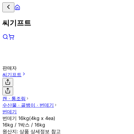
씨기프트
판매자
씨기프트
캔 ∙ 통조림
수산물 ∙ 골뱅이 ∙ 번데기
번데기
번데기 16kg(4kg x 4ea)
16kg / 1박스 / 16kg
원산지:
상품 상세정보 참고