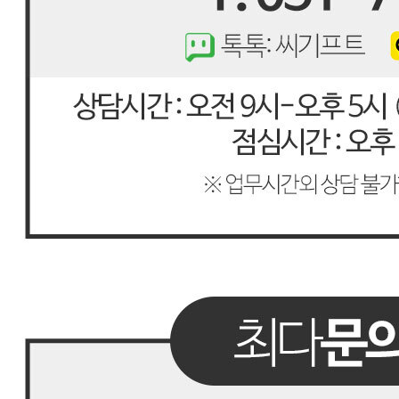
포장단위별 수량
4
포장단위별 크기
생물식자재라 일정치않음
제조연월일(포장일 또는 생산연도)
상시제조 및 상시입고됨으로 상시변경(판매자문의)
소비기한 또는 품질유지기한
제조일로부터 3년 이내
생산자
상시제조 및 상시입고됨으로 상시변경(판매자문의)
원산지
상품 상세정보 참고
관련법상 표시사항
수입식품안전관리특별법에 따른 수입신고를 필함
상품구성
냉동 번데기
보관방법 또는 취급방법
냉동보관
소비자 상담 관련 전화번호
051-710-3331
반품/교환 정보