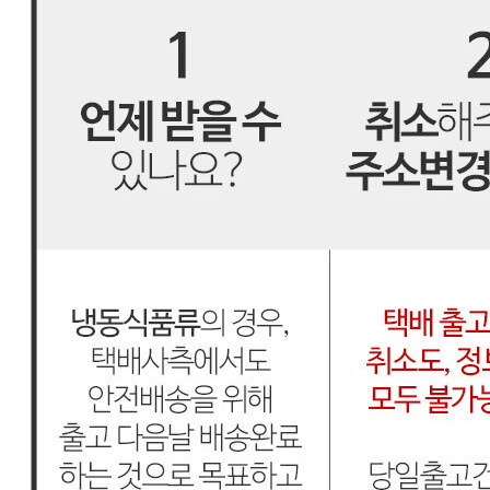
판매자명
씨기프트
문의번호
051-710-3331
반품/교환
배송비
반품 배송비: 4,000원
교환 배송비: 8,000원
주의사항
전자상거래 등에서의 소비자보호법에 관한 법률에 의거하여
미성년자가 체결한 계약은 법정대리인이 동의하지 않은 경우
본인 또는 법정대리인이 취소할 수 있습니다. 식봄에 등록된
판매상품과 상품의 내용은 판매자가 등록한 것으로 (주)마켓
보로는 그 등록내용에 대하여 일체의 책임을 지지 않습니다.
상세 정보
구매 정보
상품 문의
상품 문의
문의글 작성