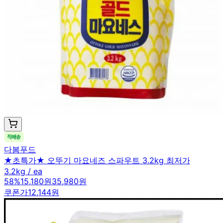
다봄푸드
★초특가★ 오뚜기 마요네즈 스파우트 3.2kg 최저가
3.2kg / ea
58
%
15,180원
35,980원
쿠폰가
12,144원