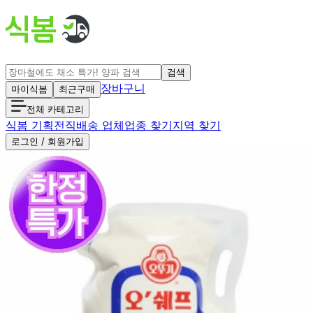
검색
장바구니
마이식봄
최근구매
전체 카테고리
식봄 기획전
직배송 업체
업종 찾기
지역 찾기
로그인 / 회원가입