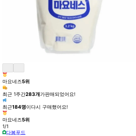
마요네즈
5
위
최근 1주간
283
개
가
판매되었어요!
최근
184
명
이
다시 구매했어요!
마요네즈
5
위
1
/
1
다봄푸드