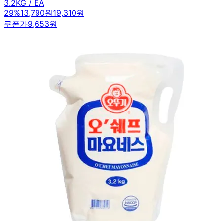
3.2KG / EA
29
%
13,790원
19,310원
쿠폰가
9,653원