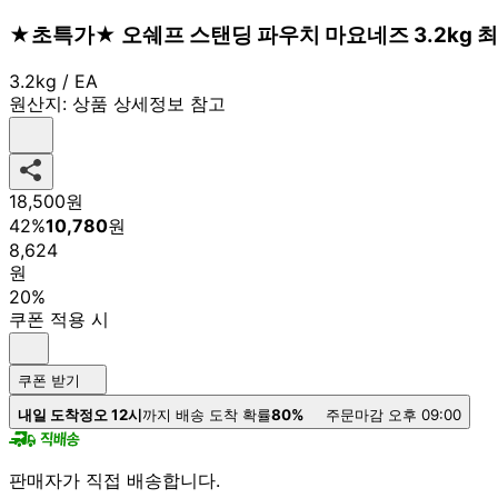
★초특가★ 오쉐프 스탠딩 파우치 마요네즈 3.2kg 
3.2kg / EA
원산지:
상품 상세정보 참고
18,500
원
42
%
10,780
원
8,624
원
20%
쿠폰 적용 시
쿠폰 받기
내일 도착
정오 12시
까지 배송 도착 확률
80%
주문마감 오후 09:00
판매자가 직접 배송합니다.