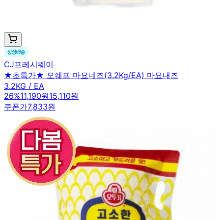
CJ프레시웨이
★초특가★ 오쉐프 마요네즈(3.2Kg/EA) 마요내즈
3.2KG / EA
26
%
11,190원
15,110원
쿠폰가
7,833원