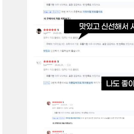
... 🛒 🛒 🛒