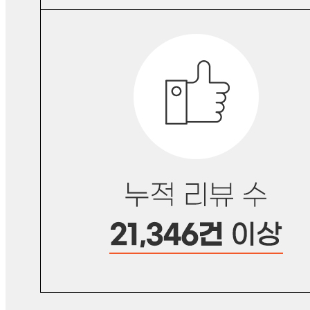
판매자명
로엘팩토리
문의번호
070-8064-7830
반품/교환
배송비
반품 배송비: 6,000원
교환 배송비: 6,000원
주의사항
전자상거래 등에서의 소비자보호법에 관한 법률에 의거하여
미성년자가 체결한 계약은 법정대리인이 동의하지 않은 경우
본인 또는 법정대리인이 취소할 수 있습니다. 식봄에 등록된
판매상품과 상품의 내용은 판매자가 등록한 것으로 (주)마켓
보로는 그 등록내용에 대하여 일체의 책임을 지지 않습니다.
상세 정보
구매 정보
상품 문의
상품 문의
문의글 작성
내 문의만 보기