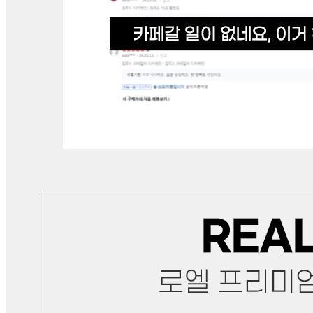
🥇
커피 BEST
더보기
판매자 정보
판매자 상호
로엘팩토리
사업장 소재지
경북 칠곡군 기산면 주산로 1228 (죽전리) 로엘팩토리
연락처
070-8064-7830
사업자
등록번호
585-28-01028
통신판매
신고번호
제 2023-경북칠곡-0446 호
상품 고시 정보
반품/교환 정보