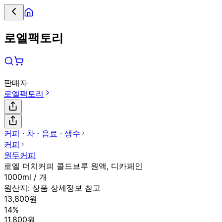
로엘팩토리
판매자
로엘팩토리
커피 ∙ 차 ∙ 음료 ∙ 생수
커피
원두커피
로엘 더치커피 콜드브루 원액, 디카페인
1000ml / 개
원산지:
상품 상세정보 참고
13,800원
14%
11,800원