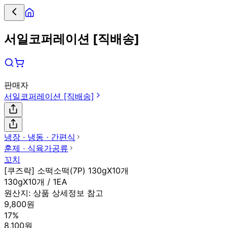
서일코퍼레이션 [직배송]
판매자
서일코퍼레이션 [직배송]
냉장 ∙ 냉동 ∙ 간편식
훈제 ∙ 식육가공류
꼬치
[쿠즈락] 소떡소떡(7P) 130gX10개
130gX10개 / 1EA
원산지:
상품 상세정보 참고
9,800원
17%
8,100원