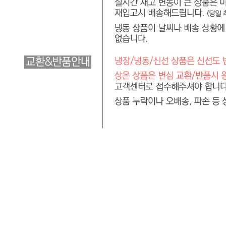
... 🛒 🛒 🛒
🥇
훈제.식육가공류 BEST
더보기
판매자 정보
판매자 상호
서일코퍼레이션 [직배송]