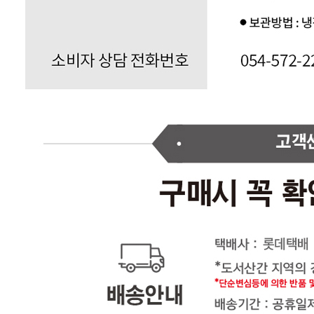
포장단위별 용량(중량)
10kg
포장단위별 수량
1
포장단위별 크기
27*27*27cm
제조연월일(포장일 또는 생산연도)
주문일로부터 3일 이내
소비기한 또는 품질유지기한
생산일로부터 1년 이내
생산자
상하식품
원산지
중국산
관련법상 표시사항
해당사항 없음
상품구성
10kg
보관방법 또는 취급방법
냉장보관