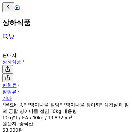
상하식품
판매자
상하식품
반찬류
절임류
기타
*무료배송* *명이나물 절임* *명이나물 장아찌* 삼겹살과 찰
떡 궁합 명이나물 절임 10kg 대용량
10kg*1 / EA / 10kg / 19,632cm³
원산지:
중국산
53,000원