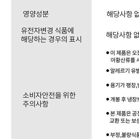
... 🛒 🛒 🛒
🥇
절임류 BEST
더보기
판매자 정보
판매자 상호
상하식품
사업장 소재지
경북 문경시 가은읍 가은공단길 88 (왕능리) 상하식품
연락처
070-7450-8639
사업자
등록번호
885-87-00891
통신판매
신고번호
제 2019-경북문경-099 호
상품 고시 정보