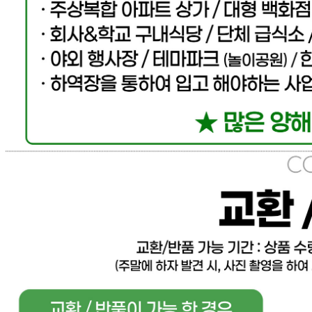
... 🛒 🛒 🛒
🥇
과일통조림 BEST
더보기
판매자 정보
판매자 상호