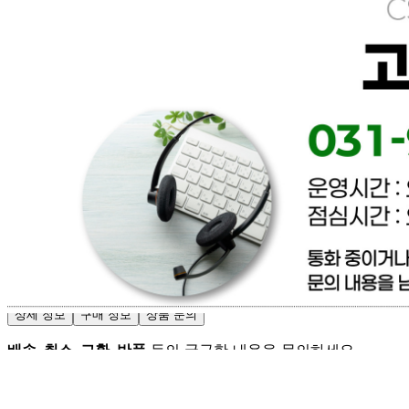
문의번호
031-965-0166
반품/교환
배송비
반품 배송비: 파손 및 제품이상은 무료환불 / 단순변심 배송
비 협의
교환 배송비: 파손 및 제품이상은 무료교환 / 단순변심 배송
비 협의
주의사항
전자상거래 등에서의 소비자보호법에 관한 법률에 의거하여
미성년자가 체결한 계약은 법정대리인이 동의하지 않은 경우
본인 또는 법정대리인이 취소할 수 있습니다. 식봄에 등록된
판매상품과 상품의 내용은 판매자가 등록한 것으로 (주)마켓
보로는 그 등록내용에 대하여 일체의 책임을 지지 않습니다.
상세 정보
구매 정보
상품 문의
배송, 취소, 교환, 반품
등의 궁금한 내용을 문의하세요.
식봄 고객센터
031-698-3453