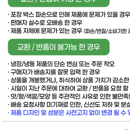
[직배송] 이너피스 (양식/피자/파스타/치즈/토마토/새우/최저
가전문업체)
사업장 소재지
경기 고양시 일산동구 동국로 283-49 (문봉동) 이너피스
연락처
031-965-0166
사업자
등록번호
888-87-01695
통신판매
신고번호
제 2021-고양일산동-1928 호
상품 고시 정보
반품/교환 정보
판매자명
[직배송] 이너피스 (양식/피자/파스타/치즈/토마토/새우/최저
가전문업체)