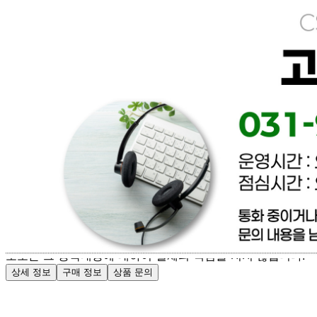
[직배송] 이너피스 (양식/피자/파스타/치즈/토마토/새우/최저
가전문업체)
문의번호
031-965-0166
반품/교환
배송비
반품 배송비: 파손 및 제품이상은 무료환불 / 단순변심 배송
비 협의
교환 배송비: 파손 및 제품이상은 무료교환 / 단순변심 배송
비 협의
주의사항
전자상거래 등에서의 소비자보호법에 관한 법률에 의거하여
미성년자가 체결한 계약은 법정대리인이 동의하지 않은 경우
본인 또는 법정대리인이 취소할 수 있습니다. 식봄에 등록된
판매상품과 상품의 내용은 판매자가 등록한 것으로 (주)마켓
보로는 그 등록내용에 대하여 일체의 책임을 지지 않습니다.
상세 정보
구매 정보
상품 문의
배송, 취소, 교환, 반품
등의 궁금한 내용을 문의하세요.