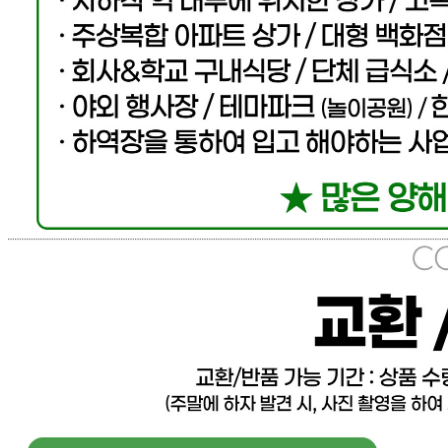
... 🛒 🛒 🛒
🥇
케찹.스파게티.피자소스 BEST
더보기
판매자 정보