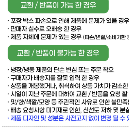
판매자 상호
[직배송] 이너피스 (양식/피자/파스타/치즈/토마토/새우/최저
가전문업체)
사업장 소재지
경기 고양시 일산동구 동국로 283-49 (문봉동) 이너피스
연락처
031-965-0166
사업자
등록번호
888-87-01695
통신판매
신고번호
제 2021-고양일산동-1928 호
상품 고시 정보
반품/교환 정보
판매자명