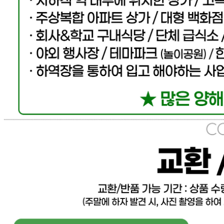
... 🛒 🛒 🛒
🥇
머스타드.칠리.데리야끼 BEST
더보기
판매자 정보