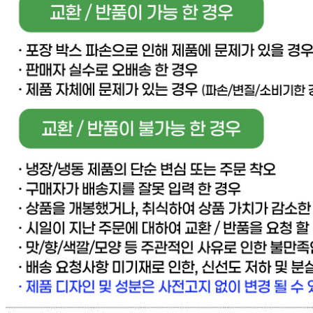
판매자 상호
[직배송] 이너피스 (양식/피자/파스타/치즈/토마토/새우/최저
가전문업체)
사업장 소재지
경기 고양시 일산동구 동국로 283-49 (문봉동) 이너피스
연락처
031-965-0166
사업자
등록번호
888-87-01695
통신판매
신고번호
제 2021-고양일산동-1928 호
상품 고시 정보
반품/교환 정보
판매자명