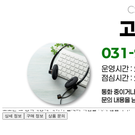
[직배송] 이너피스 (양식/피자/파스타/치즈/토마토/새우/최저
가전문업체)
문의번호
031-965-0166
반품/교환
배송비
반품 배송비: 파손 및 제품이상은 무료환불 / 단순변심 배송
비 협의
교환 배송비: 파손 및 제품이상은 무료교환 / 단순변심 배송
비 협의
주의사항
전자상거래 등에서의 소비자보호법에 관한 법률에 의거하여
미성년자가 체결한 계약은 법정대리인이 동의하지 않은 경우
본인 또는 법정대리인이 취소할 수 있습니다. 식봄에 등록된
판매상품과 상품의 내용은 판매자가 등록한 것으로 (주)마켓
보로는 그 등록내용에 대하여 일체의 책임을 지지 않습니다.
상세 정보
구매 정보
상품 문의
배송, 취소, 교환, 반품
등의 궁금한 내용을 문의하세요.