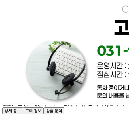
[직배송] 이너피스 (양식/피자/파스타/치즈/토마토/새우/최저
가전문업체)
문의번호
031-965-0166
반품/교환
배송비
반품 배송비: 파손 및 제품이상은 무료환불 / 단순변심 배송
비 협의
교환 배송비: 파손 및 제품이상은 무료교환 / 단순변심 배송
비 협의
주의사항
전자상거래 등에서의 소비자보호법에 관한 법률에 의거하여
미성년자가 체결한 계약은 법정대리인이 동의하지 않은 경우
본인 또는 법정대리인이 취소할 수 있습니다. 식봄에 등록된
판매상품과 상품의 내용은 판매자가 등록한 것으로 (주)마켓
보로는 그 등록내용에 대하여 일체의 책임을 지지 않습니다.
상세 정보
구매 정보
상품 문의
배송, 취소, 교환, 반품
등의 궁금한 내용을 문의하세요.