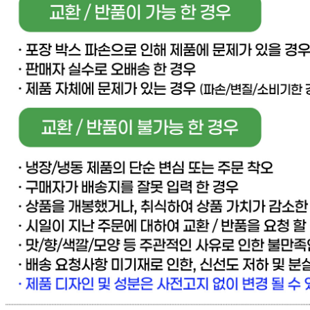
판매자 상호
[직배송] 이너피스 (양식/피자/파스타/치즈/토마토/새우/최저
가전문업체)
사업장 소재지
경기 고양시 일산동구 동국로 283-49 (문봉동) 이너피스
연락처
031-965-0166
사업자
등록번호
888-87-01695
통신판매
신고번호
제 2021-고양일산동-1928 호
상품 고시 정보
반품/교환 정보
판매자명