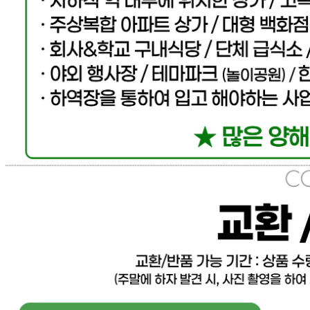
... 🛒 🛒 🛒
🥇
고춧가루.후추.와사비.겨자.향신료 BEST
더보기
판매자 정보