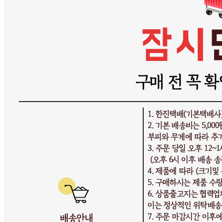
연락처
010-3020-2239
사업자
등록번호
474-26-01078
통신판매
신고번호
제 2025-인천연수구-3650 호
상품 고시 정보
반품/교환 정보
판매자명
싼대로마트
문의번호
010-3020-2239
반품/교환
배송비
반품 배송비: 기본 반품비 5,000원 (상품에 따라 교환 반품
배송비가 달라질 수 있습니다.)