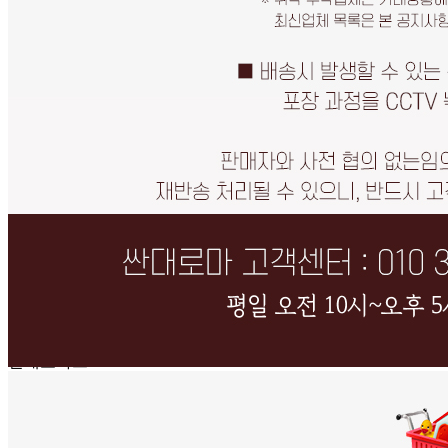
... 🛒 🛒 🛒
🥇
고무장갑.수세미.행주 BEST
더보기
판매자 정보
판매자 상호
싼대로마트
사업장 소재지
인천 연수구 학나래로118번길 9 (선학동, 선학프라자) 2층
203-4호