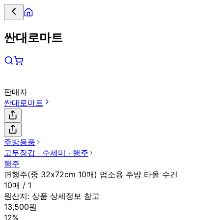
싼대로마트
판매자
싼대로마트
주방용품
고무장갑 ∙ 수세미 ∙ 행주
행주
면행주(중 32x72cm 10매) 업소용 주방 타올 수건
10매 / 1
원산지:
상품 상세정보 참고
13,500원
12%