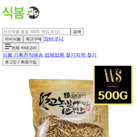
검색
장바구니
마이식봄
최근구매
전체 카테고리
식봄 기획전
직배송 업체
업종 찾기
지역 찾기
로그인 / 회원가입