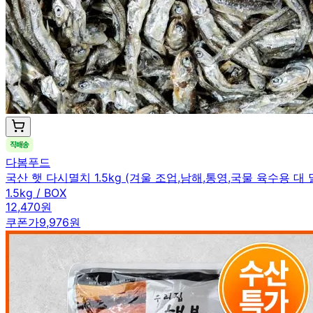
다봄푸드
국산 햇 다시멸치 1.5kg (겨울 조업,남해,통영,국물 육수용 대 
1.5kg / BOX
12,470원
쿠폰가
9,976원