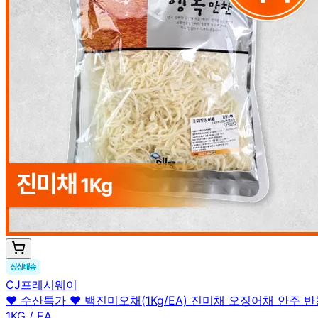
CJ프레시웨이
♥ 수산특가 ♥ 백진미오채(1Kg/EA) 진미채 오징어채 안주 반
1KG / EA