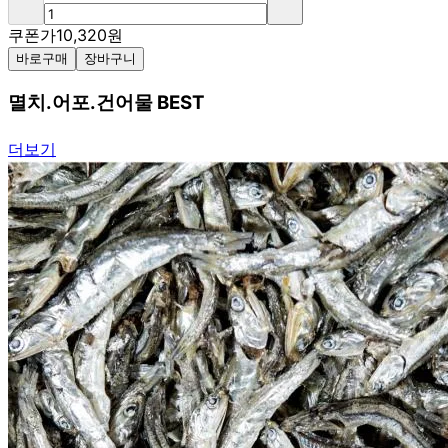
쿠폰가
10,320
원
바로구매
장바구니
멸치.어포.건어물 BEST
더보기