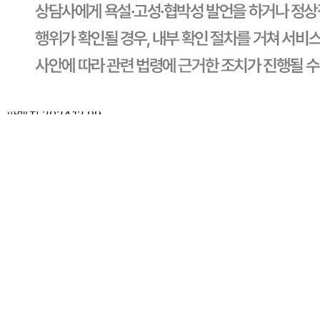
제 완료 시, 월요일 도착) 상세페이지 내 배송 관련하여 명시
되어 있으니 참고 부탁드리겠습니다. 감사합니다. 오늘도 행
복한 하루 보내세요˗ ꕤ
답변완료
에버휩 안들어왔어요
박*훈
2024.12.07
에버휩 없어요
판매자
2024.12.09
안녕하십니까, CJ프레시웨이 담당자입니다. ✿˘◡˘✿ 먼저,
저희 상품을 믿고 구매해 주셨는데 불편을 드려 대단히 죄송
합니다. 번거로우시겠지만, 원활한 클레임 처리를 위하여 식
봄 및 상호 언급 부탁드리며, 1588-6967 고객센터로 전화 주
시면 빠르게 처리 도와드리도록 하겠습니다. 감사합니다. 따
뜻한 12월 시작! 남은 한 달도 행복한 일들만 가득하시길 바
랍니다.! ◡̈ ͥ♡
1