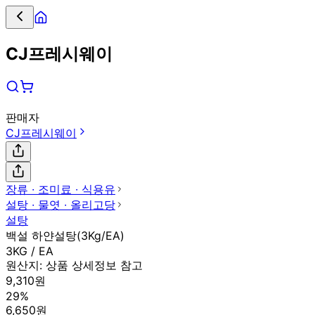
CJ프레시웨이
판매자
CJ프레시웨이
장류 ∙ 조미료 ∙ 식용유
설탕 ∙ 물엿 ∙ 올리고당
설탕
백설 하얀설탕(3Kg/EA)
3KG / EA
원산지:
상품 상세정보 참고
9,310원
29%
6,650원