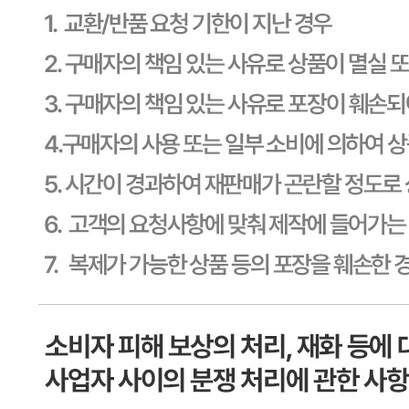
CJ프레시웨이
문의번호
1588-6967
반품/교환
배송비
반품 배송비: 30,000원
교환 배송비: 30,000원
주의사항
전자상거래 등에서의 소비자보호법에 관한 법률에 의거하여
미성년자가 체결한 계약은 법정대리인이 동의하지 않은 경우
본인 또는 법정대리인이 취소할 수 있습니다. 식봄에 등록된
판매상품과 상품의 내용은 판매자가 등록한 것으로 (주)마켓
보로는 그 등록내용에 대하여 일체의 책임을 지지 않습니다.
상세 정보
구매 정보
상품 문의
상품 문의
문의글 작성
내 문의만 보기