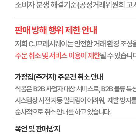
비밀글 제외
답변완료
비밀글입니다.
박*영
2026.04.23
비밀글 입니다
판매자
2026.04.23
비밀글 입니다.
답변완료
반품요청
박*희
2024.12.11
포장이 파손되어 설탕이 포장박스안에 널브러져 있습니다.
반품방법 안내부탁합니다
판매자
2024.12.11
안녕하십니까, CJ프레시웨이 담당자입니다. 네, 고객님 ~! 기
사님 교통 현황이나 코스에 따라서 평소 배송 도착 시간과 상
이 할 수 있습니다. (평균적으로, 새벽 ~ 오전 10시 이내 배송
도착 완료) 추가로, 저희 배송 부분에 설명을 드리면, 월 - 일
16시 이전(15:59) 결제 완료 시, 내일 도착 일요일 16시 이후
(16:00) 결제 완료 시, 화요일 도착 (단, 금요일 16시 이후 결