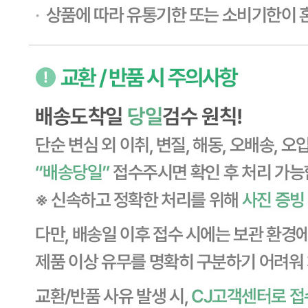
... 🛒 🛒 🛒
🥇
설탕.물엿.올리고당 BEST
더보기
판매자 정보
판매자 상호
CJ프레시웨이
사업장 소재지