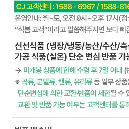
경기 용인시 기흥구 기곡로 32 (하갈동, 제일제당수원물류센
타) 씨제이프레시웨이
연락처
1588-6967
사업자
등록번호
603-81-11270
통신판매
신고번호
제2011-용인기흥-00129호
상품 고시 정보
식품의 유형
상세페이지참고
생산자
상세페이지참고
소재지
상세페이지참고
제조연월일
상세페이지참고