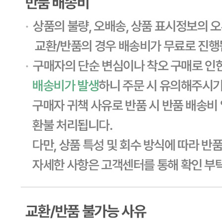
소비기한
본 제품은 제품입고일별 소비기한 또는 품질유지기한이 상이
하므로, 필요시 고객센터로 문의하여 주십시오. 제조일로부
터 일 까지
포장단위별 용량(중량)
상세페이지참고
포장단위별 수량
상세페이지참고
원재료명 및 함량
상세페이지참고
영양성분
상세페이지참고
유전자변형식품에 해당하는 경우의 표시
해당사항 없음
수입식품 여부
해당사항 없음
소비자 상담 관련 전화번호
1588-6967
반품/교환 정보
판매자명