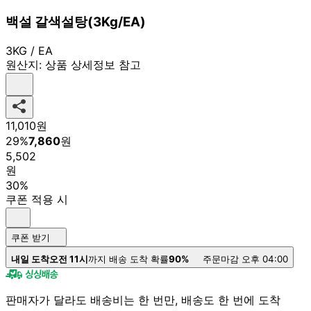
백설 갈색설탕(3Kg/EA)
3KG / EA
원산지:
상품 상세정보 참고
11,010
원
29
%
7,860
원
5,502
원
30%
쿠폰 적용 시
쿠폰 받기
내일 도착
오전 11시
까지 배송 도착 확률
90%
주문마감 오후 04:00
판매자가 달라도 배송비는 한 번만, 배송도 한 번에 도착