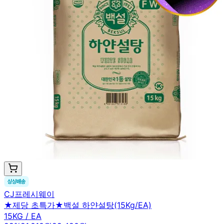
CJ프레시웨이
★제당 초특가★백설 하얀설탕(15Kg/EA)
15KG / EA