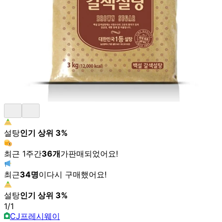
설탕
인기 상위
3
%
최근 1주간
36
개
가
판매되었어요!
최근
34
명
이
다시 구매했어요!
설탕
인기 상위
3
%
1
/
1
CJ프레시웨이