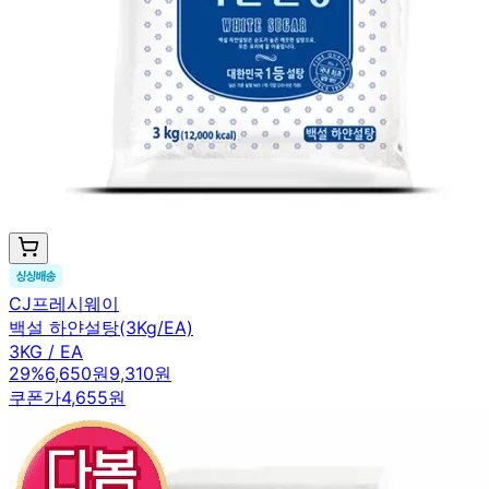
CJ프레시웨이
백설 하얀설탕(3Kg/EA)
3KG / EA
29
%
6,650원
9,310원
쿠폰가
4,655원