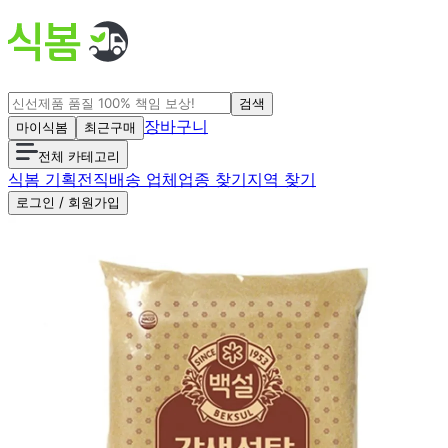
검색
장바구니
마이식봄
최근구매
전체 카테고리
식봄 기획전
직배송 업체
업종 찾기
지역 찾기
로그인 / 회원가입