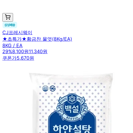
CJ프레시웨이
★초특가★황금찬 물엿(8Kg/EA)
8KG / EA
29
%
8,100원
11,340원
쿠폰가
5,670원