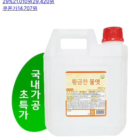
29
%
21,010원
29,420원
쿠폰가
14,707원