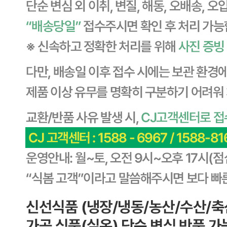
... 🛒 🛒 🛒
🥇
설탕.물엿.올리고당 BEST
더보기
판매자 정보
판매자 상호
CJ프레시웨이
사업장 소재지
경기 용인시 기흥구 기곡로 32 (하갈동, 제일제당수원물류센
타) 씨제이프레시웨이
연락처
1588-6967
사업자
등록번호
603-81-11270
통신판매
신고번호
제2011-용인기흥-00129호
상품 고시 정보