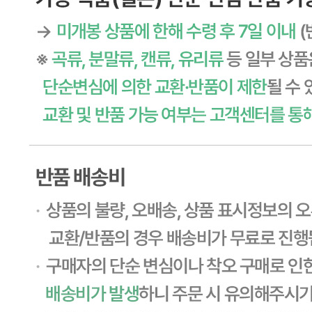
식품의 유형
상세페이지참고
생산자
상세페이지참고
소재지
상세페이지참고
제조연월일
상세페이지참고
소비기한
본 제품은 제품입고일별 소비기한 또는 품질유지기한이 상이
하므로, 필요시 고객센터로 문의하여 주십시오. 제조일로부
터 일 까지
포장단위별 용량(중량)
상세페이지참고
포장단위별 수량
상세페이지참고
원재료명 및 함량
상세페이지참고
영양성분