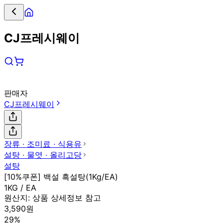
CJ프레시웨이
판매자
CJ프레시웨이
장류 ∙ 조미료 ∙ 식용유
설탕 ∙ 물엿 ∙ 올리고당
설탕
[10%쿠폰] 백설 흑설탕(1Kg/EA)
1KG / EA
원산지:
상품 상세정보 참고
3,590원
29%