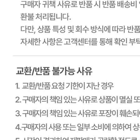
상세페이지참고
유전자변형식품에 해당하는 경우의 표시
해당사항 없음
수입식품 여부
해당사항 없음
소비자 상담 관련 전화번호
1588-6967
반품/교환 정보
판매자명
CJ프레시웨이
문의번호
1588-6967
반품/교환
배송비
반품 배송비: 30,000원
교환 배송비: 30,000원
주의사항
전자상거래 등에서의 소비자보호법에 관한 법률에 의거하여