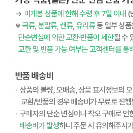
... 🛒 🛒 🛒
🥇
소금.다시다.미원 BEST
더보기