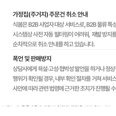
소비자 상담 관련 전화번호
1588-6967
반품/교환 정보
판매자명
CJ프레시웨이
문의번호
1588-6967
반품/교환
배송비
반품 배송비: 30,000원
교환 배송비: 30,000원
주의사항
전자상거래 등에서의 소비자보호법에 관한 법률에 의거하여
미성년자가 체결한 계약은 법정대리인이 동의하지 않은 경우
본인 또는 법정대리인이 취소할 수 있습니다. 식봄에 등록된
판매상품과 상품의 내용은 판매자가 등록한 것으로 (주)마켓
보로는 그 등록내용에 대하여 일체의 책임을 지지 않습니다.
상세 정보
구매 정보
상품 문의