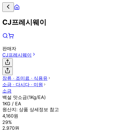
CJ프레시웨이
판매자
CJ프레시웨이
장류 ∙ 조미료 ∙ 식용유
소금 ∙ 다시다 ∙ 미원
소금
백설 맛소금(1Kg/EA)
1KG / EA
원산지:
상품 상세정보 참고
4,160원
29%
2,970원