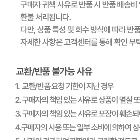
판매자 정보
판매자 상호
CJ프레시웨이
사업장 소재지
경기 용인시 기흥구 기곡로 32 (하갈동, 제일제당수원물류센
타) 씨제이프레시웨이
연락처
1588-6967
사업자
등록번호
603-81-11270
통신판매
신고번호
제2011-용인기흥-00129호
상품 고시 정보
식품의 유형
상세페이지참고
생산자