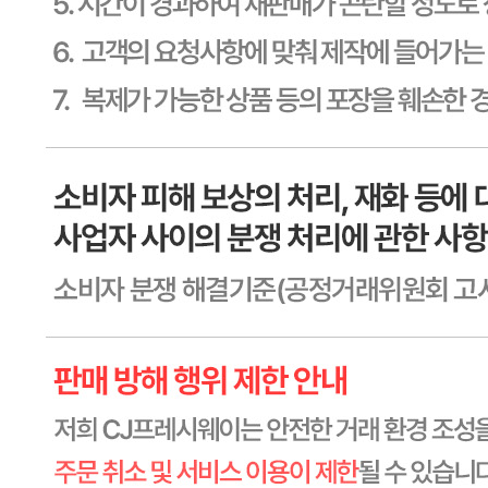
상세페이지참고
소재지
상세페이지참고
제조연월일
상세페이지참고
소비기한
본 제품은 제품입고일별 소비기한 또는 품질유지기한이 상이
하므로, 필요시 고객센터로 문의하여 주십시오. 제조일로부
터 일 까지
포장단위별 용량(중량)
상세페이지참고
포장단위별 수량
상세페이지참고
원재료명 및 함량
상세페이지참고
영양성분
상세페이지참고
유전자변형식품에 해당하는 경우의 표시
해당사항 없음
수입식품 여부
해당사항 없음