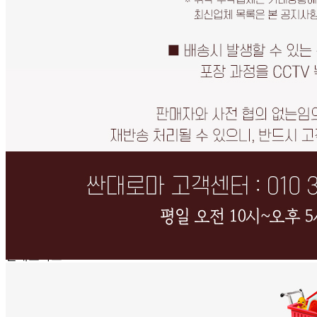
... 🛒 🛒 🛒
🥇
주방위생용품 BEST
더보기
판매자 정보
판매자 상호
싼대로마트
사업장 소재지
인천 연수구 학나래로118번길 9 (선학동, 선학프라자) 2층
203-4호