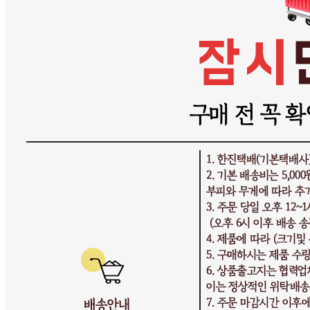
연락처
010-3020-2239
사업자
등록번호
474-26-01078
통신판매
신고번호
제 2025-인천연수구-3650 호
상품 고시 정보
반품/교환 정보
판매자명
싼대로마트
문의번호
010-3020-2239
반품/교환
배송비
반품 배송비: 기본 반품비 5,000원 (상품에 따라 교환 반품
배송비가 달라질 수 있습니다.)