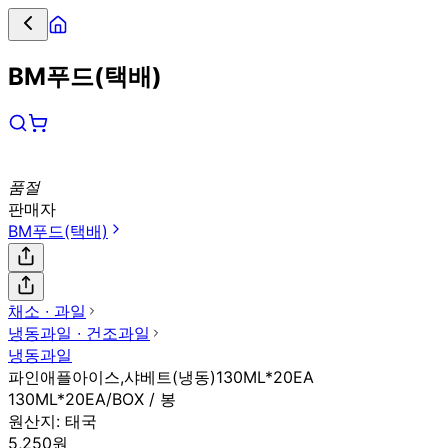
BM푸드(택배)
품절
판매자
BM푸드(택배)
채소 ∙ 과일
냉동과일 ∙ 건조과일
냉동과일
파인애플아이스,샤베트(냉동)130ML*20EA
130ML*20EA/BOX / 봉
원산지:
태국
5,250원