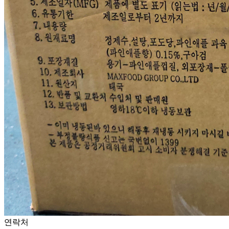
... 🛒 🛒 🛒
🥇
냉동과일.건조과일 BEST
더보기
판매자 정보
판매자 상호
BM푸드(택배)
사업장 소재지
대구 수성구 들안로 180-3 (황금동) BM푸드
연락처