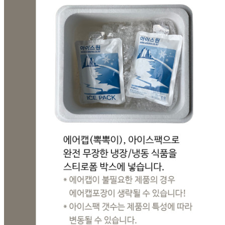
... 🛒 🛒 🛒
🥇
고무장갑.수세미.행주 BEST
더보기
판매자 정보
판매자 상호
융진상사(택배)
사업장 소재지
경기 양주시 백석읍 권율로 1052-21 (홍죽리) 가동 융진상사
연락처
031-837-2100
사업자
등록번호