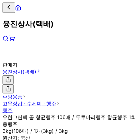
융진상사(택배)
판매자
융진상사(택배)
주방용품
고무장갑 ∙ 수세미 ∙ 행주
행주
유한그린택 곰 항균행주 106매 / 두루마리행주 항균행주 1회
용행주
3kg(106매) / 1개(3kg) / 3kg
원산지:
국산