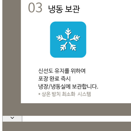
209-19-68351
통신판매
신고번호
제 2021-경기양주-1096 호
상품 고시 정보
반품/교환 정보
판매자명
융진상사(택배)
문의번호
010-6599-7100
반품/교환
배송비
반품 배송비: 5,000원
교환 배송비: 5,000원
주의사항
전자상거래 등에서의 소비자보호법에 관한 법률에 의거하여