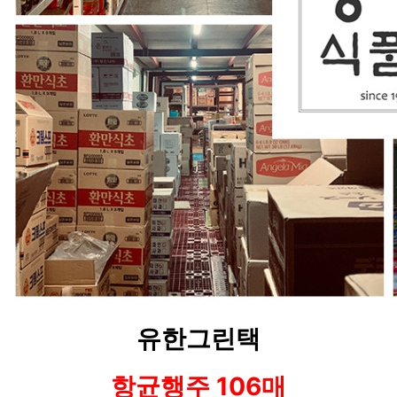
유한그린택
항균행주 106매