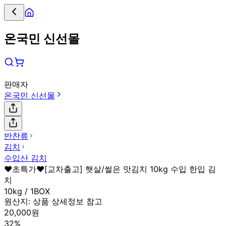
온국민 신선몰
판매자
온국민 신선몰
반찬류
김치
수입산 김치
❤️초특가❤️[교차출고] 햇살/썰은 맛김치 10kg 수입 한입 김
치
10kg / 1BOX
원산지:
상품 상세정보 참고
20,000원
32%