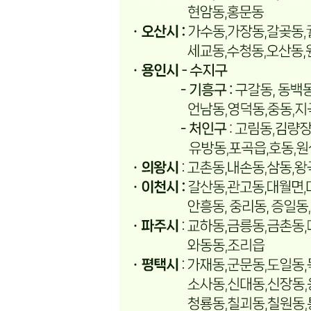
... 🛒 🛒 🛒
🥇
김치 BEST
더보기
판매자 정보
판매자 상호
온국민 신선몰
사업장 소재지
경기 양주시 백석읍 부흥로 1008 (방성리) 주식회사 에스제
이
연락처
02-465-8249
사업자
등록번호
542-88-03552
통신판매
신고번호
제 2019-경기양주-0822 호
상품 고시 정보
식품의 유형