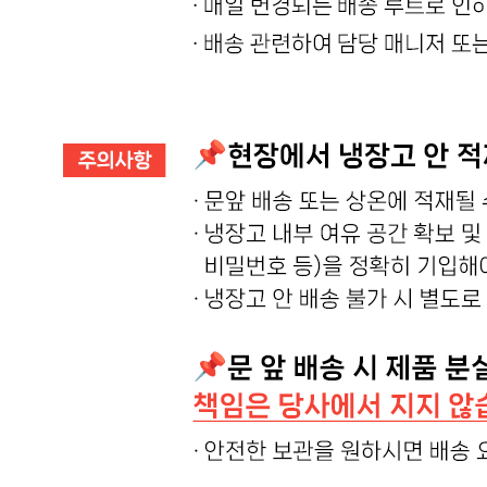
상품 문의
문의글 작성
내 문의만 보기
비밀글 제외
답변완료
김치
임*경
2023.09.05
악힉걸로보내주세요
판매자
2023.09.05
네 알겠습니다
답변완료
비밀글입니다.
김*현
2023.08.18
비밀글 입니다
판매자
2023.08.18
비밀글 입니다.
답변완료