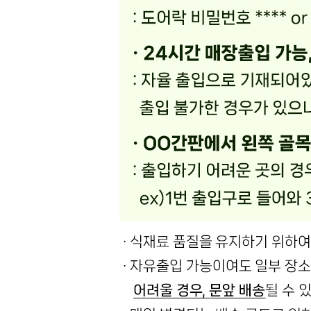
해당사항 없음
소비자 상담 관련 전화번호
상품상세 참조
반품/교환 정보
판매자명
온국민 신선몰
문의번호
010-7517-8249
반품/교환
배송비
반품 배송비: 반품 배송비 20,000원
교환 배송비: 교환 배송비 10,000원
주의사항
전자상거래 등에서의 소비자보호법에 관한 법률에 의거하여
미성년자가 체결한 계약은 법정대리인이 동의하지 않은 경우
본인 또는 법정대리인이 취소할 수 있습니다. 식봄에 등록된
판매상품과 상품의 내용은 판매자가 등록한 것으로 (주)마켓
보로는 그 등록내용에 대하여 일체의 책임을 지지 않습니다.
상세 정보
구매 정보
상품 문의