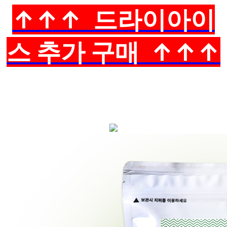
↑↑↑ 드라이아이
스 추가 구매 ↑↑↑