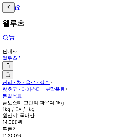
웰루츠
판매자
웰루츠
커피 ∙ 차 ∙ 음료 ∙ 생수
핫초코 ∙ 아이스티 ∙ 분말음료
분말음료
폴보스티 그린티 파우더 1kg
1kg / EA / 1kg
원산지:
국내산
14,000원
쿠폰가
11,200원