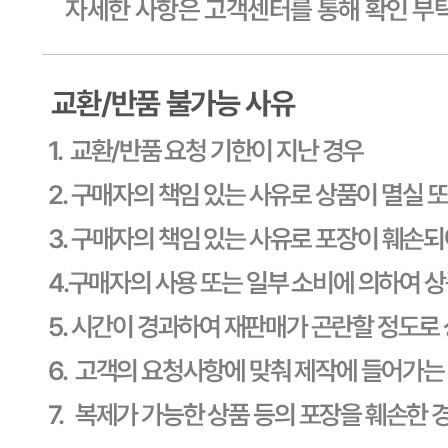
사업장 소재지
경기 용인시 기흥구 기곡로 32 (하갈동, 제일제당수원물류센
타) 씨제이프레시웨이
연락처
1588-6967
사업자
등록번호
603-81-11270
통신판매
신고번호
제2011-용인기흥-00129호
상품 고시 정보
식품의 유형
상세페이지참고
생산자
상세페이지참고
소재지
상세페이지참고
제조연월일