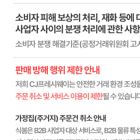
상세페이지참고
소비기한
본 제품은 제품입고일별 유통기한 또는 품질유지기한이 상이
하므로, 필요시 고객센터로 문의하여 주십시오. 제조일로부
터 90일 까지
포장단위별 용량(중량)
상세페이지참고
포장단위별 수량
상세페이지참고
원재료명 및 함량
상세페이지참고
영양성분
상세페이지참고
유전자변형식품에 해당하는 경우의 표시
해당사항 없음
수입식품 여부
해당사항 없음
소비자 상담 관련 전화번호
1588-6967
반품/교환 정보