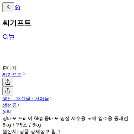
씨기프트
판매자
씨기프트
생선 ∙ 해산물 ∙ 건어물
생선류
동태
명태포 트레이 6kg 동태포 명절 제수용 도매 업소용 동태전
6kg / 1박스 / 6kg
원산지:
상품 상세정보 참고