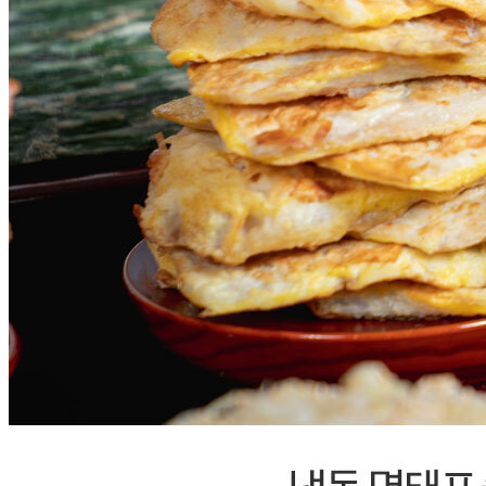
... 🛒 🛒 🛒
🥇
생선류 BEST
더보기
판매자 정보
판매자 상호
씨기프트
사업장 소재지
부산 사상구 학장로95번길 60 (학장동) (주)에스지네트웍스
연락처
051-710-3331
사업자
등록번호
311-81-53008
통신판매
신고번호
제 2020-부산사하-0422 호
상품 고시 정보
포장단위별 용량(중량)
6kg