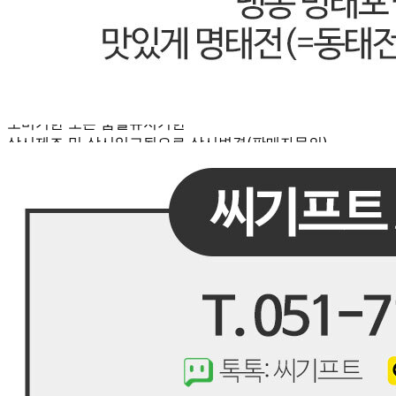
포장단위별 수량
1박스
포장단위별 크기
생물식자재라 일정치않음
제조연월일(포장일 또는 생산연도)
상시제조 및 상시입고됨으로 상시변경(판매자문의)
소비기한 또는 품질유지기한
상시제조 및 상시입고됨으로 상시변경(판매자문의)
생산자
상시제조 및 상시입고됨으로 상시변경(판매자문의)
원산지
상시제조 및 상시입고됨으로 상시변경(판매자문의)
관련법상 표시사항
수입식품안전관리특별법에 따른 수입신고를 필함
상품구성
명태포트레이 6kg(400g x 15팩)
보관방법 또는 취급방법
냉동보관
소비자 상담 관련 전화번호
051-710-3331
반품/교환 정보